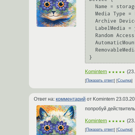
  Name = storage

  Media Type = File

  Archive Device = /mnt/backup/

  LabelMedia = yes;

  Random Access = yes;

  AutomaticMount = yes;

  RemovableMedia = no;

Komintern
(
23
★★★★★
Показать ответ
Ссылка
Ответ на:
комментарий
от Komintern
23.03.20
попробуй действитель
Komintern
(
23
★★★★★
Показать ответ
Ссылка