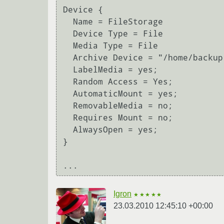
Device {

  Name = FileStorage

  Device Type = File

  Media Type = File

  Archive Device = "/home/backup"

  LabelMedia = yes; 

  Random Access = Yes;

  AutomaticMount = yes;               # тут пробовал ставить и No

  RemovableMedia = no;

  Requires Mount = no;

  AlwaysOpen = yes; 

}

Igron
★★★★★
23.03.2010 12:45:10 +00:00