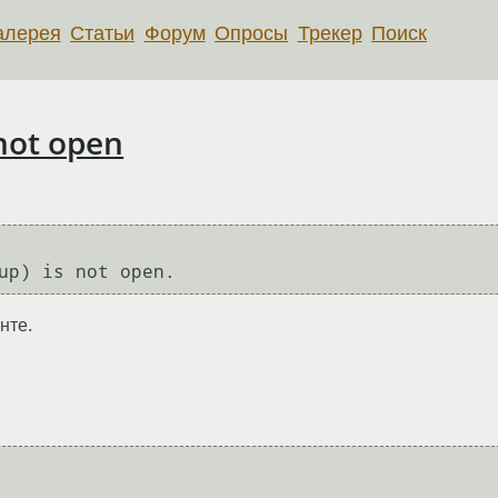
алерея
Статьи
Форум
Опросы
Трекер
Поиск
 not open
нте.