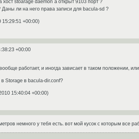
а хост stoarage daemon`а открыт 9103 порт ?
 Даны ли на него права записи для bacula-sd ?
 15:29:51 +00:00
)
:38:23 +00:00
я вообще работает, и иногда зависает в таком положении, и
 Storage в bacula-dir.conf?
2010 15:40:04 +00:00
)
етров немного у тебя есть. вот мой кусок с которым все ра