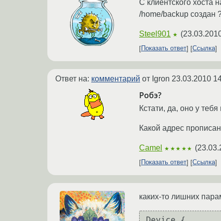
С клиентского хоста н
/home/backup создан ?
Steel901
(
23.03.2010
★
Показать ответ
Ссылка
Ответ на:
комментарий
от Igron
23.03.2010 14
Робэ?
Кстати, да, оно у теб
Какой адрес прописан в
Camel
(
23.03.
★★★★★
Показать ответ
Ссылка
каких-то лишних парам
Device {
