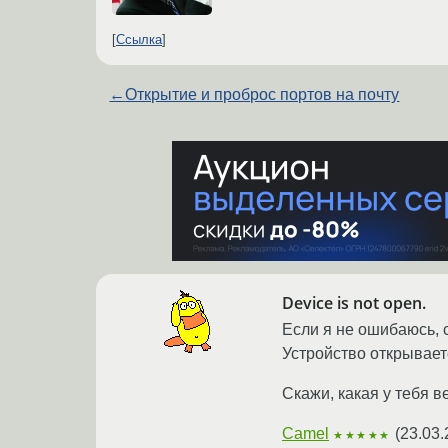
Ссылка
←
Открытие и проброс портов на почту
Device is not open.
Если я не ошибаюсь, с
Устройство открываетс
Скажи, какая у тебя в
Camel
(
23.03.
★★★★★