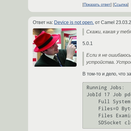
Показать ответ
Ссылка
Ответ на:
Device is not open.
от Camel
23.03.
Скажи, какая у тебя
5.0.1
Если я не ошибаюсь,
устройства. Устрой
В том-то и дело, что 
Running Jobs:

JobId 17 Job pd
    Full System or Console Job started: 23-Mar-10 17:30

    Files=0 Bytes=0 Bytes/sec=0 Errors=0

    Files Examined=0
