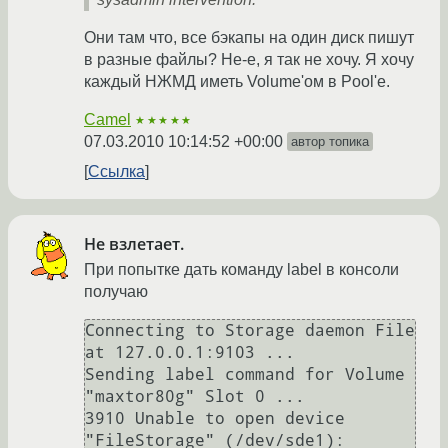
Они там что, все бэкапы на один диск пишут
в разные файлы? Не-е, я так не хочу. Я хочу
каждый НЖМД иметь Volume'ом в Pool'е.
Camel
★★★★★
07.03.2010 10:14:52 +00:00
автор топика
Ссылка
Не взлетает.
При попытке дать команду label в консоли
получаю
Connecting to Storage daemon File 
at 127.0.0.1:9103 ...

Sending label command for Volume 
"maxtor80g" Slot 0 ...

3910 Unable to open device 
"FileStorage" (/dev/sde1): 