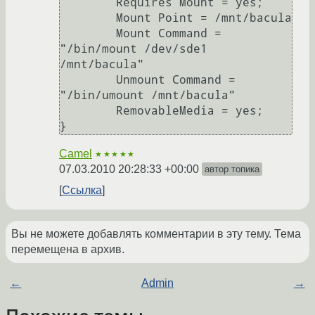
        Requires Mount = yes;

        Mount Point = /mnt/bacula

        Mount Command = 
"/bin/mount /dev/sde1 
/mnt/bacula"

        Unmount Command = 
"/bin/umount /mnt/bacula"

        RemovableMedia = yes;

Camel
★★★★★
07.03.2010 20:28:33 +00:00
автор топика
Ссылка
Вы не можете добавлять комментарии в эту тему. Тема
перемещена в архив.
←
Admin
→