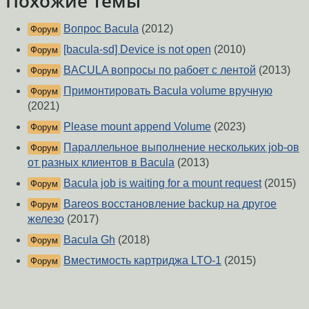
Похожие темы
Вопрос Bacula
(2012)
Форум
[bacula-sd] Device is not open
(2010)
Форум
BACULA вопросы по рабоет с лентой
(2013)
Форум
Примонтировать Bacula volume вручную
Форум
(2021)
Please mount append Volume
(2023)
Форум
Параллельное выполнение нескольких job-ов
Форум
от разных клиентов в Bacula
(2013)
Bacula job is waiting for a mount request
(2015)
Форум
Bareos восстановление backup на другое
Форум
железо
(2017)
Bacula Gh
(2018)
Форум
Вместимость картриджа LTO-1
(2015)
Форум