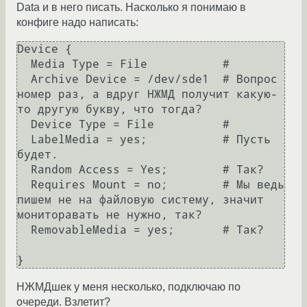
Data и в него писать. Насколько я понимаю в
конфиге надо написать:
Device {

  Media Type = File           #

  Archive Device = /dev/sde1  # Вопрос 
номер раз, а вдруг НЖМД получит какую-
то другую букву, что тогда? 

  Device Type = File          #

  LabelMedia = yes;           # Пусть 
будет. 

  Random Access = Yes;        # Так? 

  Requires Mount = no;        # Мы ведь 
пишем не на файловую систему, значит 
мониторавать не нужно, так? 

  RemovableMedia = yes;       # Так? 

}
НЖМДшек у меня несколько, подключаю по
очереди. Взлетит?