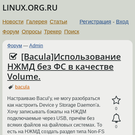
LINUX.ORG.RU
Новости
Галерея
Статьи
Регистрация
-
Вход
Форум
Опросы
Трекер
Поиск
Форум
—
Admin
[Bacula]Использование
НЖМД без ФС в качестве
Volume.
bacula
Настраиваю Bacul'у, не могу разобраться
как настроить Device у Storage Daemon'а.
0
Хочу записывать бэкапы на НЖДМ
подключаемые через USB, причём без
всяких файлов на файловых системах. То
0
есть на НЖМД создать раздел типа Non-FS