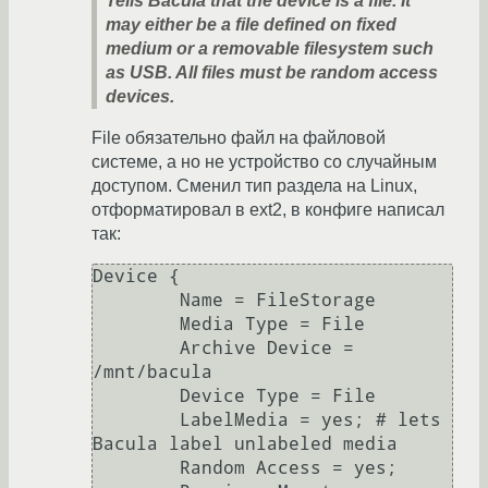
Tells Bacula that the device is a file. It
may either be a file defined on fixed
medium or a removable filesystem such
as USB. All files must be random access
devices.
File обязательно файл на файловой
системе, а но не устройство со случайным
доступом. Сменил тип раздела на Linux,
отформатировал в ext2, в конфиге написал
так:
Device {

        Name = FileStorage

        Media Type = File

        Archive Device = 
/mnt/bacula

        Device Type = File

        LabelMedia = yes; # lets 
Bacula label unlabeled media

        Random Access = yes;
