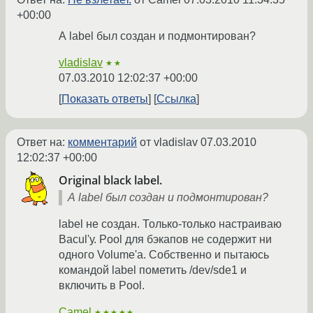
+00:00
А label был создан и подмонтирован?
vladislav
★★
07.03.2010 12:02:37 +00:00
Показать ответы
Ссылка
Ответ на:
комментарий
от vladislav
07.03.2010
12:02:37 +00:00
Original black label.
А label был создан и подмонтирован?
label не создан. Только-только настраиваю
Bacul'у. Pool для бэкапов не содержит ни
одного Volume'а. Собственно и пытаюсь
командой label пометить /dev/sde1 и
включить в Pool.
Camel
★★★★★