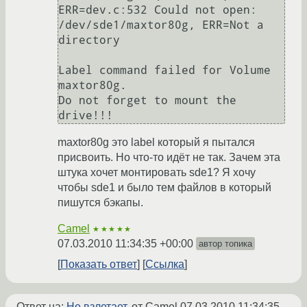
ERR=dev.c:532 Could not open: 
/dev/sde1/maxtor80g, ERR=Not a 
directory

Label command failed for Volume 
maxtor80g.

Do not forget to mount the 
drive!!!
maxtor80g это label который я пытался
присвоить. Но что-то идёт не так. Зачем эта
штука хочет монтировать sde1? Я хочу
чтобы sde1 и было тем файлов в который
пишутся бэкапы.
Camel
★★★★★
07.03.2010 11:34:35 +00:00
автор топика
Показать ответ
Ссылка
Ответ на:
Не взлетает.
от Camel
07.03.2010 11:34:35