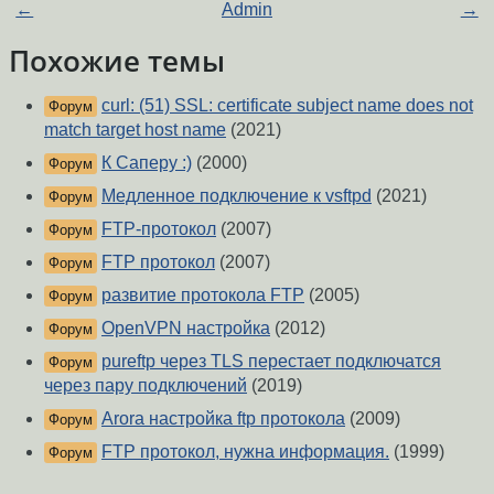
←
Admin
→
Похожие темы
curl: (51) SSL: certificate subject name does not
Форум
match target host name
(2021)
К Саперу :)
(2000)
Форум
Медленное подключение к vsftpd
(2021)
Форум
FTP-протокол
(2007)
Форум
FTP протокол
(2007)
Форум
развитие протокола FTP
(2005)
Форум
OpenVPN настройка
(2012)
Форум
pureftp через TLS перестает подключатся
Форум
через пару подключений
(2019)
Arora настройка ftp протокола
(2009)
Форум
FTP протокол, нужна информация.
(1999)
Форум