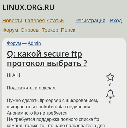
LINUX.ORG.RU
Новости
Галерея
Статьи
Регистрация
-
Вход
Форум
Опросы
Трекер
Поиск
Форум
—
Admin
Q: какой secure ftp
протокол выбрать ?
Hi All !
0
Подскажите, кто делал.
Нужно сделать ftp-сервер с шифрованием,
0
шифровать и control и data соединения.
Анонимного ftp не требуется.
Не требуется поддержка полного списка ftp
команд, только то, что надо пользователю для