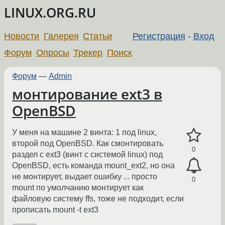
LINUX.ORG.RU
Новости
Галерея
Статьи
Регистрация
-
Вход
Форум
Опросы
Трекер
Поиск
Форум
—
Admin
монтирование ext3 в
OpenBSD
У меня на машине 2 винта: 1 под linux,
второй под OpenBSD. Как смонтировать
0
раздел с ext3 (винт с системой linux) под
OpenBSD, есть команда mount_ext2, но она
не монтирует, выдает ошибку ... просто
0
mount по умолчанию монтирует как
файловую систему ffs, тоже не подходит, если
прописать mount -t ext3