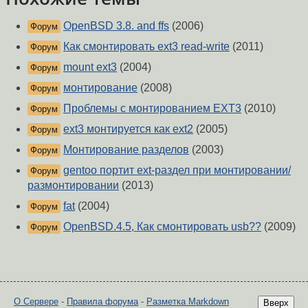
OpenBSD 3.8. and ffs
(2006)
Форум
Как смонтировать ext3 read-write
(2011)
Форум
mount ext3
(2004)
Форум
монтирование
(2008)
Форум
Проблемы с монтированием EXT3
(2010)
Форум
ext3 монтируется как ext2
(2005)
Форум
Монтирование разделов
(2003)
Форум
gentoo портит ext-раздел при монтировании/
Форум
размонтировании
(2013)
fat
(2004)
Форум
OpenBSD.4.5, Как смонтировать usb??
(2009)
Форум
О Сервере
-
Правила форума
-
Разметка Markdown
Вверх