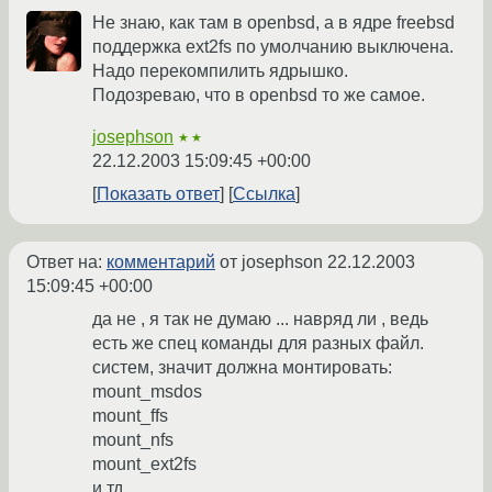
Не знаю, как там в openbsd, а в ядре freebsd
поддержка ext2fs по умолчанию выключена.
Надо перекомпилить ядрышко.
Подозреваю, что в openbsd то же самое.
josephson
★★
22.12.2003 15:09:45 +00:00
Показать ответ
Ссылка
Ответ на:
комментарий
от josephson
22.12.2003
15:09:45 +00:00
да не , я так не думаю ... навряд ли , ведь
есть же спец команды для разных файл.
систем, значит должна монтировать:
mount_msdos
mount_ffs
mount_nfs
mount_ext2fs
и тд