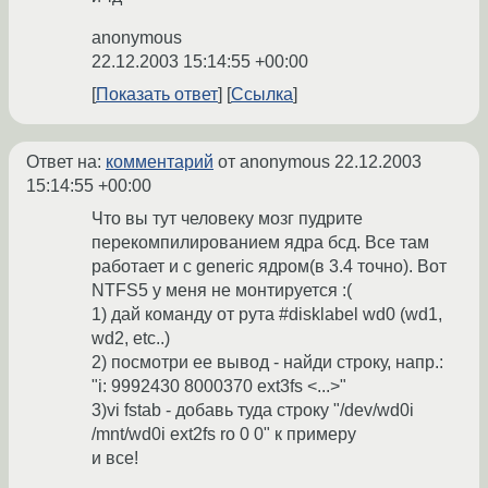
anonymous
22.12.2003 15:14:55 +00:00
Показать ответ
Ссылка
Ответ на:
комментарий
от anonymous
22.12.2003
15:14:55 +00:00
Что вы тут человеку мозг пудрите
перекомпилированием ядра бсд. Все там
работает и с generic ядром(в 3.4 точно). Вот
NTFS5 у меня не монтируется :(
1) дай команду от рута #disklabel wd0 (wd1,
wd2, etc..)
2) посмотри ее вывод - найди строку, напр.:
"i: 9992430 8000370 ext3fs <...>"
3)vi fstab - добавь туда строку "/dev/wd0i
/mnt/wd0i ext2fs ro 0 0" к примеру
и все!