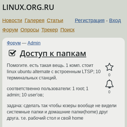
LINUX.ORG.RU
Новости
Галерея
Статьи
Регистрация
-
Вход
Форум
Опросы
Трекер
Поиск
Форум
—
Admin
Доступ к папкам
Помогите. есть такая вещь. 1 комп. стоит
linux ubuntu alternate с встроенным LTSP; 10
0
терминальных станций.
соответственно пользователи: 1 root; 1
0
admin; 10 user'ов;
задача: сделать так чтобы юзеры вообще не видели
системные папки и домашние папки(home) друг
друга. т.е. рабочий стол и свой home