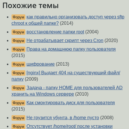
Похожие темы
как правильно организовать доступ через sftp
Форум
chroot к общей папке?
(2014)
восстановление папки root
(2004)
Форум
Не отрабатывает скрипт через Cron
(2020)
Форум
Права на домашнюю папку пользователя
Форум
(2015)
шифрование
(2013)
Форум
[nginx] Выдает 404 на существующий файл/
Форум
папку
(2009)
Задача - папку HOME для пользователей AD
Форум
хранить на Windows сервере
(2010)
Как смонтировать диск для пользователя
Форум
(2015)
Не грузится убунта, в /home пусто
(2008)
Форум
Отсутствует /home/root/ после установки
Форум