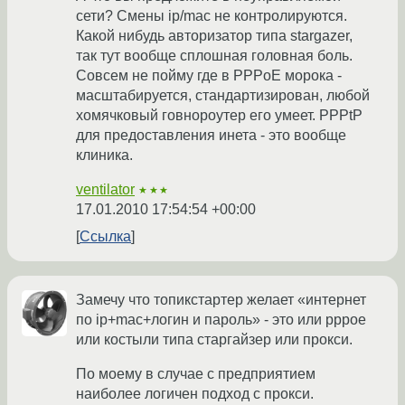
сети? Смены ip/mac не контролируются.
Какой нибудь авторизатор типа stargazer,
так тут вообще сплошная головная боль.
Совсем не пойму где в PPPoE морока -
масштабируется, стандартизирован, любой
хомячковый говнороутер его умеет. PPPtP
для предоставления инета - это вообще
клиника.
ventilator
★★★
17.01.2010 17:54:54 +00:00
Ссылка
Замечу что топикстартер желает «интернет
по ip+mac+логин и пароль» - это или pppoe
или костыли типа старгайзер или прокси.
По моему в случае с предприятием
наиболее логичен подход с прокси.