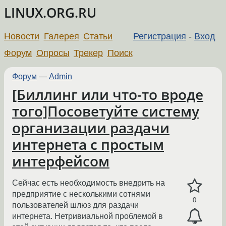
LINUX.ORG.RU
Новости
Галерея
Статьи
Регистрация
-
Вход
Форум
Опросы
Трекер
Поиск
Форум
—
Admin
[Биллинг или что-то вроде
того]Посоветуйте систему
организации раздачи
интернета с простым
интерфейсом
Сейчас есть необходимость внедрить на
предприятие с несколькими сотнями
0
пользователей шлюз для раздачи
интернета. Нетривиальной проблемой в