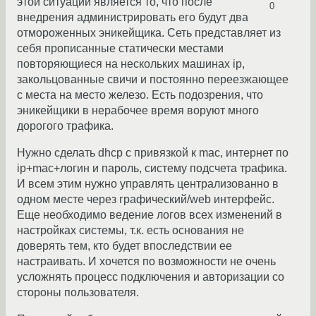
этой ситуации является то, что после
0
внедрения администрировать его будут два
отмороженных эникейщика. Сеть представляет из
себя прописанные статически местами
повторяющиеся на нескольких машинах ip,
закольцованные свичи и постоянно переезжающее
с места на место железо. Есть подозрения, что
эникейщики в нерабочее время воруют много
дорогого трафика.
Нужно сделать dhcp с привязкой к mac, интернет по
ip+mac+логин и пароль, систему подсчета трафика.
И всем этим нужно управлять централизованно в
одном месте через графический/web интерфейс.
Еще необходимо ведение логов всех изменений в
настройках системы, т.к. есть основания не
доверять тем, кто будет впоследствии ее
настраивать. И хочется по возможности не очень
усложнять процесс подключения и авторизации со
стороны пользователя.