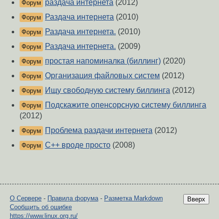
раздача интернета
(2012)
Форум
Раздача интернета
(2010)
Форум
Раздача интернета.
(2010)
Форум
Раздача интернета.
(2009)
Форум
простая напоминалка (биллинг)
(2020)
Форум
Организация файловых систем
(2012)
Форум
Ищу свободную систему биллинга
(2012)
Форум
Подскажите опенсорсную систему биллинга
Форум
(2012)
Проблема раздачи интернета
(2012)
Форум
С++ вроде просто
(2008)
Форум
О Сервере
-
Правила форума
-
Разметка Markdown
Вверх
Сообщить об ошибке
https://www.linux.org.ru/