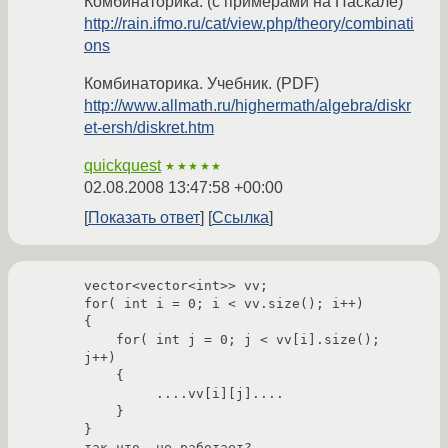
Комбинаторика. (с примерами на Паскале)
http://rain.ifmo.ru/cat/view.php/theory/combinati
ons
Комбинаторика. Учебник. (PDF)
http://www.allmath.ru/highermath/algebra/diskr
et-ersh/diskret.htm
quickquest
★★★★★
02.08.2008 13:47:58 +00:00
Показать ответ
Ссылка
vector<vector<int>> vv;

for( int i = 0; i < vv.size(); i++)

{

    for( int j = 0; j < vv[i].size(); 
j++)

    {

         ....vv[i][j]....

    }

}

так что, не работает?