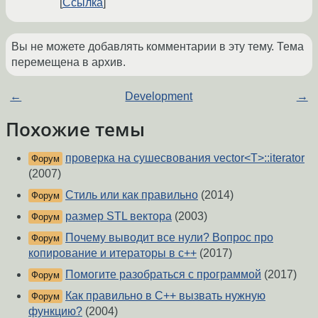
Ссылка
Вы не можете добавлять комментарии в эту тему. Тема
перемещена в архив.
←
Development
→
Похожие темы
проверка на сушесвования vector<T>::iterator
Форум
(2007)
Стиль или как правильно
(2014)
Форум
размер STL вектора
(2003)
Форум
Почему выводит все нули? Вопрос про
Форум
копирование и итераторы в c++
(2017)
Помогите разобраться с программой
(2017)
Форум
Как правильно в C++ вызвать нужную
Форум
функцию?
(2004)