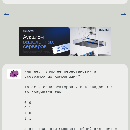
←
→
или не, туплю не перестановки а 
всевозможные комбинации?

то есть если векторов 2 и в каждом 0 и 1 
то получится так

0 0

0 1

1 0

1 1

а вот заалгоритмировать общий вид немогу 