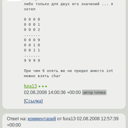
либо только для двух его значений ... я 
хотел

0 0 0 0

0 0 0 1

0 0 0 2

.......

0 0 0 9

0 0 1 0

0 0 1 1

.......

9 9 9 9

При чем 9 опять же не предел вместо int 
можно взять char 
fura13
★★★
02.08.2008 14:00:36 +00:00
автор топика
Ссылка
Ответ на:
комментарий
от fura13
02.08.2008 12:57:39
+00:00