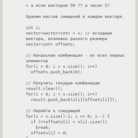
> а если векторов 59 ?? а чисел 5?

Храним массив смещений в каждом векторе.

int i;

vector<vector<int> > v; // исходные 
вектора, возможно разного размера

vector<int> offsets;

// Начальная комбинация - их всех первых 
элементов

for(i = 0; i < v.size(); i++)

  offsets.push_back(0);

// Получить текущую комбиницаю

result.clear();

for(i = 0; i < v.size(); i++)

  result.push_back(v[i][offsets[i]]);

// Перейти к следующей

for(i = v.size()-1; i >= 0; i--) {

  if (++offsets[i] < v[i].size())

    break;

  offsets[i] = 0;
