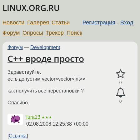
LINUX.ORG.RU
Новости
Галерея
Статьи
Регистрация
-
Вход
Форум
Опросы
Трекер
Поиск
Форум
—
Development
С++ вроде просто
Здравствуйте.
есть допустим vector<vector<int>>
0
как получить все перестановки ?
0
Спасибо.
fura13
★★★
02.08.2008 12:25:38 +00:00
Ссылка