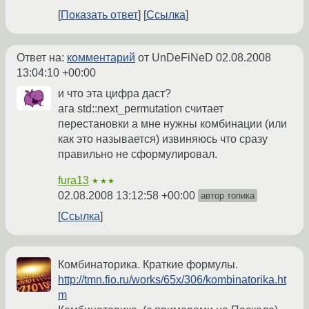
Показать ответ
Ссылка
Ответ на:
комментарий
от UnDeFiNeD
02.08.2008
13:04:10 +00:00
и что эта цифра даст?
ага std::next_permutation считает
перестановки а мне нужны комбинации (или
как это называется) извиняюсь что сразу
правильно не сформулировал.
fura13
★★★
02.08.2008 13:12:58 +00:00
автор топика
Ссылка
Комбинаторика. Краткие формулы.
http://tmn.fio.ru/works/65x/306/kombinatorika.ht
m