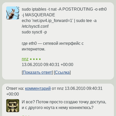
sudo iptables -t nat -A POSTROUTING -o eth0
-j MASQUERADE
echo 'net.ipv4.ip_forward=1' | sudo tee -a
/etc/sysctl.conf
sudo sysctl -p
где eth0 — сетевой интерфейс с
интернетом.
nnz
★★★★
13.06.2010 09:40:31 +00:00
Показать ответ
Ссылка
Ответ на:
комментарий
от nnz
13.06.2010 09:40:31
+00:00
И все? Потом просто создаю точку доступа,
и с другого ноута к нему коннектюсь?