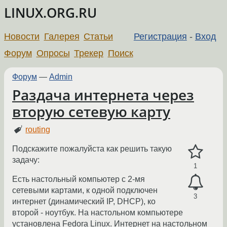
LINUX.ORG.RU
Новости
Галерея
Статьи
Регистрация
-
Вход
Форум
Опросы
Трекер
Поиск
Форум
—
Admin
Раздача интернета через
вторую сетевую карту
routing
Подскажите пожалуйста как решить такую
задачу:
1
Есть настольный компьютер с 2-мя
сетевыми картами, к одной подключен
3
интернет (динамический IP, DHCP), ко
второй - ноутбук. На настольном компьютере
установлена Fedora Linux. Интернет на настольном