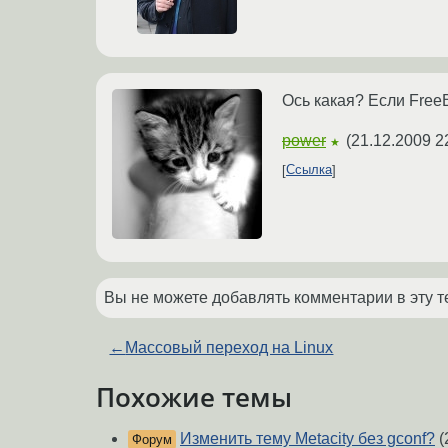
Ось какая? Если FreeBS
power
(
21.12.2009 2
★
Ссылка
Вы не можете добавлять комментарии в эту т
←
Массовый переход на Linux
Похожие темы
Изменить тему Metacity без gconf?
(
Форум