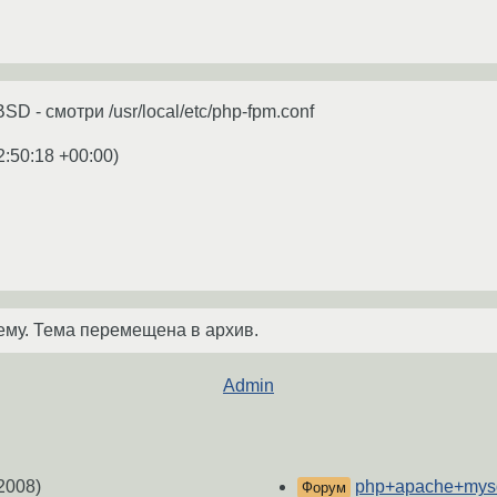
D - смотри /usr/local/etc/php-fpm.conf
2:50:18 +00:00
)
ему. Тема перемещена в архив.
Admin
2008)
php+apache+mysq
Форум