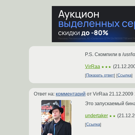
P.S. Скомпили в /usr/l
VirRaa
(
21.12.20
★★★
Показать ответ
Ссылка
Ответ на:
комментарий
от VirRaa
21.12.2009 
Это запускаемый бина
undertaker
(
21.12.2
★★
Ссылка