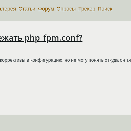
алерея
Статьи
Форум
Опросы
Трекер
Поиск
ежать php_fpm.conf?
коррективы в конфигурацию, но не могу понять откуда он т