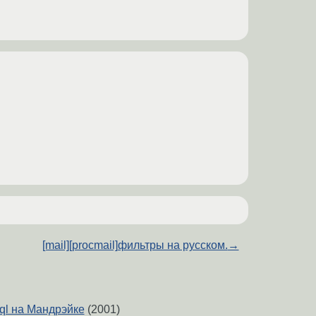
[mail][procmail]фильтры на русском.
→
l на Мандрэйке
(2001)