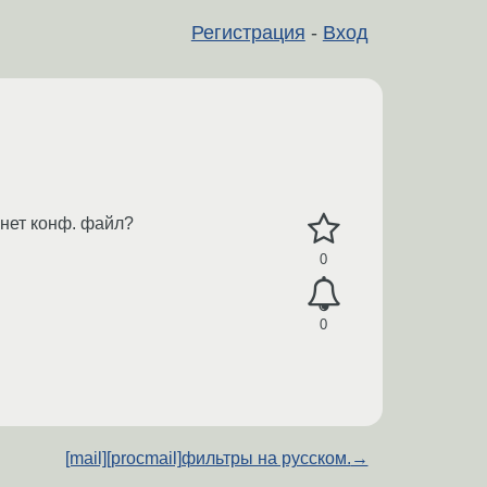
Регистрация
-
Вход
янет конф. файл?
0
0
[mail][procmail]фильтры на русском.
→