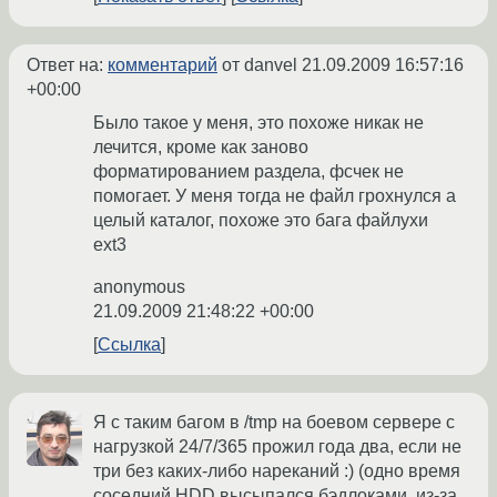
Ответ на:
комментарий
от danvel
21.09.2009 16:57:16
+00:00
Было такое у меня, это похоже никак не
лечится, кроме как заново
форматированием раздела, фсчек не
помогает. У меня тогда не файл грохнулся а
целый каталог, похоже это бага файлухи
ext3
anonymous
21.09.2009 21:48:22 +00:00
Ссылка
Я с таким багом в /tmp на боевом сервере с
нагрузкой 24/7/365 прожил года два, если не
три без каких-либо нареканий :) (одно время
соседний HDD высыпался бэдлоками, из-за