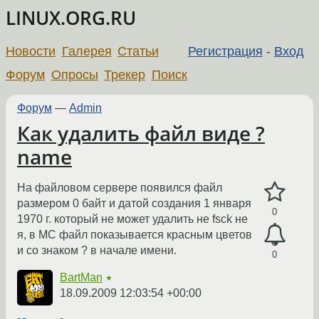
LINUX.ORG.RU
Новости
Галерея
Статьи
Регистрация
-
Вход
Форум
Опросы
Трекер
Поиск
Форум
—
Admin
Как удалить файл виде ?
name
На файловом сервере появился файл
размером 0 байт и датой создания 1 января
0
1970 г. который не может удалить не fsck не
я, в MC файл показывается красным цветов
и со знаком ? в начале имени.
0
BartMan
★
18.09.2009 12:03:54 +00:00