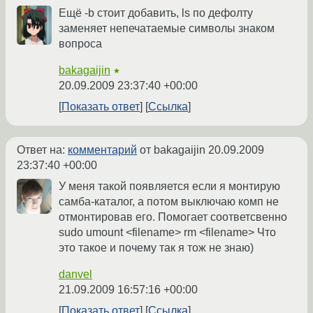
Ещё -b стоит добавить, ls по дефолту
заменяет непечатаемые символы знаком
вопроса
bakagaijin
★
20.09.2009 23:37:40 +00:00
Показать ответ
Ссылка
Ответ на:
комментарий
от bakagaijin
20.09.2009
23:37:40 +00:00
У меня такой появляется если я монтирую
самба-каталог, а потом выключаю комп не
отмонтировав его. Помогает соответсвенно
sudo umount <filename> rm <filename> Что
это такое и почему так я тож не знаю)
danvel
21.09.2009 16:57:16 +00:00
Показать ответ
Ссылка