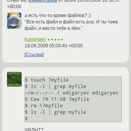
Ответ на:
комментарий
от azure
18.09.2009 16:56:57
+00:00
а есть что-то кроме файлов? :)
"Все есть файл и файл есть все. И ты тоже
файл, и место тебе в /dev."
Komintern
★★★★★
19.09.2009 05:04:40 +00:00
Ссылка
$ touch ?myfile

$ ls -l | grep myfile

-rw-r--r-- 1 edigaryev edigaryev       
0 Сен 19 11:08 ?myfile

$ rm \?myfile 

$ ls -l | grep myfile

ЧЯДНТ?