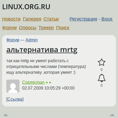
LINUX.ORG.RU
Новости
Галерея
Статьи
Регистрация
-
Вход
Форум
Опросы
Трекер
Поиск
Форум
—
Admin
альтернатива mrtg
так как mrtg не умеет работать с
отрицательными числами (температура)
0
ищу альтернативу ,которая умеет :)
Cosmicman
★★
0
02.07.2009 10:05:29 +00:00
Ссылка
←
→