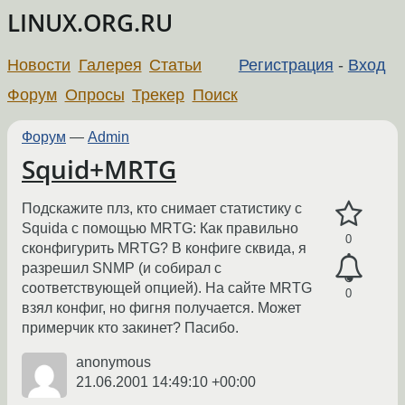
LINUX.ORG.RU
Новости
Галерея
Статьи
Регистрация
-
Вход
Форум
Опросы
Трекер
Поиск
Форум
—
Admin
Squid+MRTG
Подскажите плз, кто снимает статистику с
Squida с помощью MRTG: Как правильно
0
сконфигурить MRTG? В конфиге сквида, я
разрешил SNMP (и собирал с
соответствующей опцией). На сайте MRTG
0
взял конфиг, но фигня получается. Может
примерчик кто закинет? Пасибо.
anonymous
21.06.2001 14:49:10 +00:00