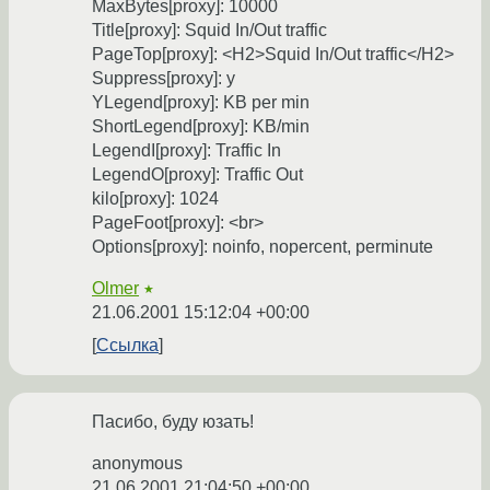
MaxBytes[proxy]: 10000
Title[proxy]: Squid In/Out traffic
PageTop[proxy]: <H2>Squid In/Out traffic</H2>
Suppress[proxy]: y
YLegend[proxy]: KB per min
ShortLegend[proxy]: KB/min
LegendI[proxy]: Traffic In
LegendO[proxy]: Traffic Out
kilo[proxy]: 1024
PageFoot[proxy]: <br>
Options[proxy]: noinfo, nopercent, perminute
Olmer
★
21.06.2001 15:12:04 +00:00
Ссылка
Пасибо, буду юзать!
anonymous
21.06.2001 21:04:50 +00:00