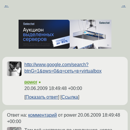
←
→
http://www.google.com/search?
btnG=1&pws=0&q=сеть+в+virtualbox
power
★
20.06.2009 18:49:48 +00:00
Показать ответ
Ссылка
Ответ на:
комментарий
от power
20.06.2009 18:49:48
+00:00