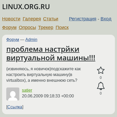
LINUX.ORG.RU
Новости
Галерея
Статьи
Регистрация
-
Вход
Форум
Опросы
Трекер
Поиск
Форум
—
Admin
проблема настрйки
виртуальной машины!!!
(извиняюсь, я новичок)подскажите как
настроить виртуальную машину(в
0
virtualbox), а именно внешнюю сеть?
satier
0
20.06.2009 09:18:33 +00:00
Ссылка