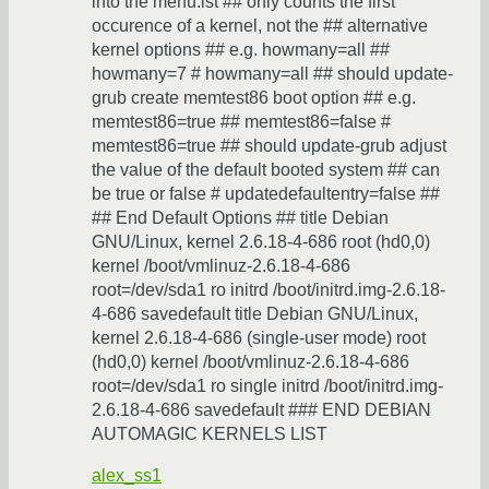
into the menu.lst ## only counts the first
occurence of a kernel, not the ## alternative
kernel options ## e.g. howmany=all ##
howmany=7 # howmany=all ## should update-
grub create memtest86 boot option ## e.g.
memtest86=true ## memtest86=false #
memtest86=true ## should update-grub adjust
the value of the default booted system ## can
be true or false # updatedefaultentry=false ##
## End Default Options ## title Debian
GNU/Linux, kernel 2.6.18-4-686 root (hd0,0)
kernel /boot/vmlinuz-2.6.18-4-686
root=/dev/sda1 ro initrd /boot/initrd.img-2.6.18-
4-686 savedefault title Debian GNU/Linux,
kernel 2.6.18-4-686 (single-user mode) root
(hd0,0) kernel /boot/vmlinuz-2.6.18-4-686
root=/dev/sda1 ro single initrd /boot/initrd.img-
2.6.18-4-686 savedefault ### END DEBIAN
AUTOMAGIC KERNELS LIST
alex_ss1