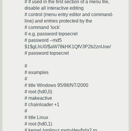
# If used in the first section of a menu file,
disable all interactive editing
# control (menu entry editor and command-
line) and entries protected by the
# command 'lock'
# e.g. password topsecret
# password --md5
$1$gLhU0/$aW78kHK1QfV3P2b2znUoe/
# password topsecret
#
# examples
#
# title Windows 95/98/NT/2000
# root (hd0,0)
# makeactive
# chainloader +1
#
# title Linux
# root (hd0,1)
# kernel /vmlinuz root=/dev/hda2 ro