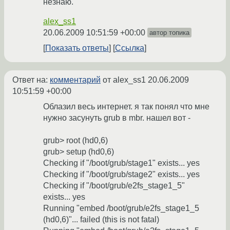
незнаю.
alex_ss1
20.06.2009 10:51:59 +00:00
автор топика
Показать ответы
Ссылка
Ответ на:
комментарий
от alex_ss1
20.06.2009
10:51:59 +00:00
Облазил весь интернет. я так понял что мне
нужно засунуть grub в mbr. нашел вот -
grub> root (hd0,6)
grub> setup (hd0,6)
Checking if "/boot/grub/stage1" exists... yes
Checking if "/boot/grub/stage2" exists... yes
Checking if "/boot/grub/e2fs_stage1_5"
exists... yes
Running "embed /boot/grub/e2fs_stage1_5
(hd0,6)"... failed (this is not fatal)