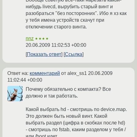
нибудь livecd, вырубить старый винт и
разобраться "без посторонних". Ибо я хз как
у тебя имена устройств скачут при
отключении старого винта.
nnz
★★★★
20.06.2009 11:02:53 +00:00
Показать ответ
Ссылка
Ответ на:
комментарий
от alex_ss1
20.06.2009
11:02:44 +00:00
Почему обязательно с компакта? Все
должно и так работать.
Какой выбрать hd - смотришь по device.map.
Это должен быть новый винт. Какой
выбрать раздел (цифра в скобках после hd)
- смотришь по fstab, каким разделом у тебя /
или /boot идет.