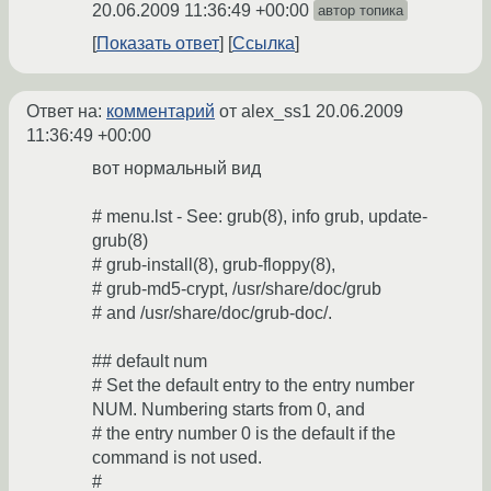
20.06.2009 11:36:49 +00:00
автор топика
Показать ответ
Ссылка
Ответ на:
комментарий
от alex_ss1
20.06.2009
11:36:49 +00:00
вот нормальный вид
# menu.lst - See: grub(8), info grub, update-
grub(8)
# grub-install(8), grub-floppy(8),
# grub-md5-crypt, /usr/share/doc/grub
# and /usr/share/doc/grub-doc/.
## default num
# Set the default entry to the entry number
NUM. Numbering starts from 0, and
# the entry number 0 is the default if the
command is not used.
#