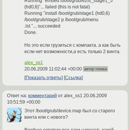
Running "embed /boot/grub/e2fs_stage1_5
(hd0,6)"... failed (this is not fatal)
Running "install /boot/grub/stage1 (hd0,6)
/boot/grub/stage2 p /boot/grub/menu
.lst "... succeeded
Done.
Но это если грузиться с компакта. а как быть
если нет возможности,а есть только 2 винта.
alex_ss1
20.06.2009 11:02:44 +00:00
автор топика
Показать ответы
Ссылка
Ответ на:
комментарий
от alex_ss1
20.06.2009
10:51:59 +00:00
Этот /boot/grub/device.map был со старого
винта или с нового?
Вообще советую все-таки нарезать какой-