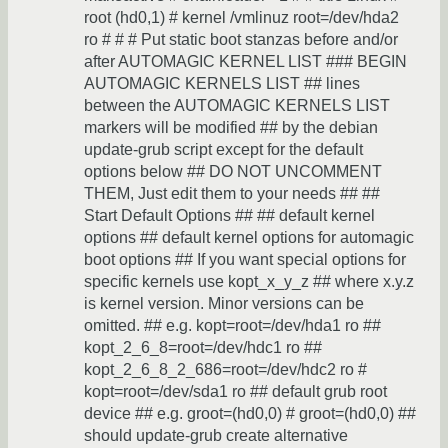
root (hd0,1) # kernel /vmlinuz root=/dev/hda2
ro # # # Put static boot stanzas before and/or
after AUTOMAGIC KERNEL LIST ### BEGIN
AUTOMAGIC KERNELS LIST ## lines
between the AUTOMAGIC KERNELS LIST
markers will be modified ## by the debian
update-grub script except for the default
options below ## DO NOT UNCOMMENT
THEM, Just edit them to your needs ## ##
Start Default Options ## ## default kernel
options ## default kernel options for automagic
boot options ## If you want special options for
specific kernels use kopt_x_y_z ## where x.y.z
is kernel version. Minor versions can be
omitted. ## e.g. kopt=root=/dev/hda1 ro ##
kopt_2_6_8=root=/dev/hdc1 ro ##
kopt_2_6_8_2_686=root=/dev/hdc2 ro #
kopt=root=/dev/sda1 ro ## default grub root
device ## e.g. groot=(hd0,0) # groot=(hd0,0) ##
should update-grub create alternative