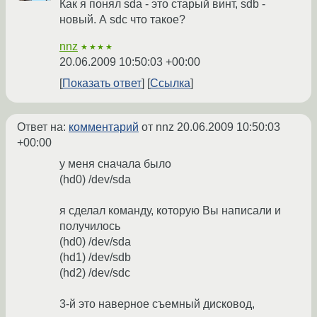
Как я понял sda - это старый винт, sdb -
новый. А sdc что такое?
nnz
★★★★
20.06.2009 10:50:03 +00:00
Показать ответ
Ссылка
Ответ на:
комментарий
от nnz
20.06.2009 10:50:03
+00:00
у меня сначала было
(hd0) /dev/sda
я сделал команду, которую Вы написали и
получилось
(hd0) /dev/sda
(hd1) /dev/sdb
(hd2) /dev/sdc
3-й это наверное съемный дисковод,