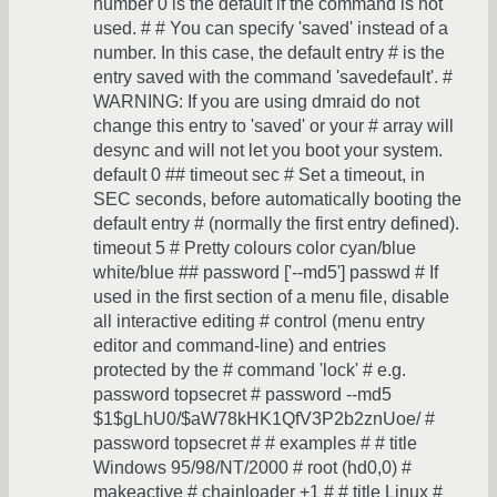
number 0 is the default if the command is not
used. # # You can specify 'saved' instead of a
number. In this case, the default entry # is the
entry saved with the command 'savedefault'. #
WARNING: If you are using dmraid do not
change this entry to 'saved' or your # array will
desync and will not let you boot your system.
default 0 ## timeout sec # Set a timeout, in
SEC seconds, before automatically booting the
default entry # (normally the first entry defined).
timeout 5 # Pretty colours color cyan/blue
white/blue ## password ['--md5'] passwd # If
used in the first section of a menu file, disable
all interactive editing # control (menu entry
editor and command-line) and entries
protected by the # command 'lock' # e.g.
password topsecret # password --md5
$1$gLhU0/$aW78kHK1QfV3P2b2znUoe/ #
password topsecret # # examples # # title
Windows 95/98/NT/2000 # root (hd0,0) #
makeactive # chainloader +1 # # title Linux #