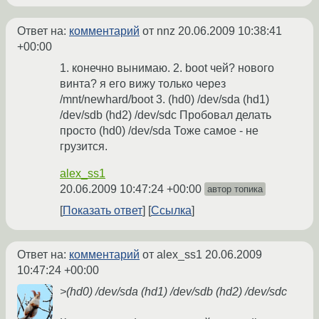
Ответ на:
комментарий
от nnz
20.06.2009 10:38:41
+00:00
1. конечно вынимаю. 2. boot чей? нового
винта? я его вижу только через
/mnt/newhard/boot 3. (hd0) /dev/sda (hd1)
/dev/sdb (hd2) /dev/sdc Пробовал делать
просто (hd0) /dev/sda Тоже самое - не
грузится.
alex_ss1
20.06.2009 10:47:24 +00:00
автор топика
Показать ответ
Ссылка
Ответ на:
комментарий
от alex_ss1
20.06.2009
10:47:24 +00:00
>(hd0) /dev/sda (hd1) /dev/sdb (hd2) /dev/sdc