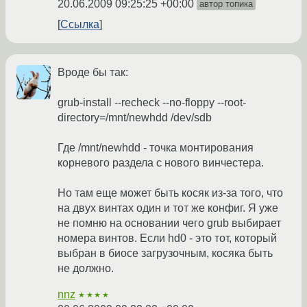
20.06.2009 09:25:25 +00:00
автор топика
Ссылка
Вроде бы так:
grub-install --recheck --no-floppy --root-
directory=/mnt/newhdd /dev/sdb
Где /mnt/newhdd - точка монтирования
корневого раздела с нового винчестера.
Но там еще может быть косяк из-за того, что
на двух винтах один и тот же конфиг. Я уже
не помню на основании чего grub выбирает
номера винтов. Если hd0 - это тот, который
выбран в биосе загрузочным, косяка быть
не должно.
nnz
★★★★