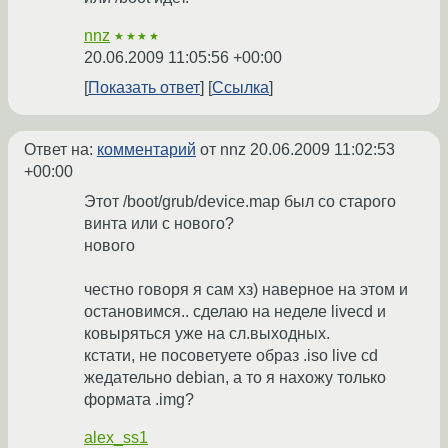
nnz
★★★★
20.06.2009 11:05:56 +00:00
Показать ответ
Ссылка
Ответ на:
комментарий
от nnz
20.06.2009 11:02:53
+00:00
Этот /boot/grub/device.map был со старого
винта или с нового?
нового
честно говоря я сам хз) наверное на этом и
остановимся.. сделаю на неделе livecd и
ковыряться уже на сл.выходных.
кстати, не посоветуете образ .iso live cd
жедательно debian, а то я нахожу только
формата .img?
alex_ss1