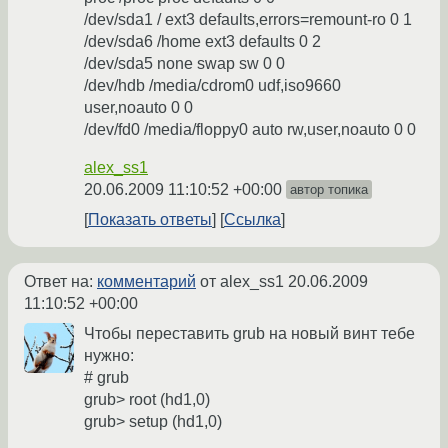
/dev/sda1 / ext3 defaults,errors=remount-ro 0 1
/dev/sda6 /home ext3 defaults 0 2
/dev/sda5 none swap sw 0 0
/dev/hdb /media/cdrom0 udf,iso9660
user,noauto 0 0
/dev/fd0 /media/floppy0 auto rw,user,noauto 0 0
alex_ss1
20.06.2009 11:10:52 +00:00
автор топика
Показать ответы
Ссылка
Ответ на:
комментарий
от alex_ss1
20.06.2009
11:10:52 +00:00
Чтобы переставить grub на новый винт тебе
нужно:
# grub
grub> root (hd1,0)
grub> setup (hd1,0)