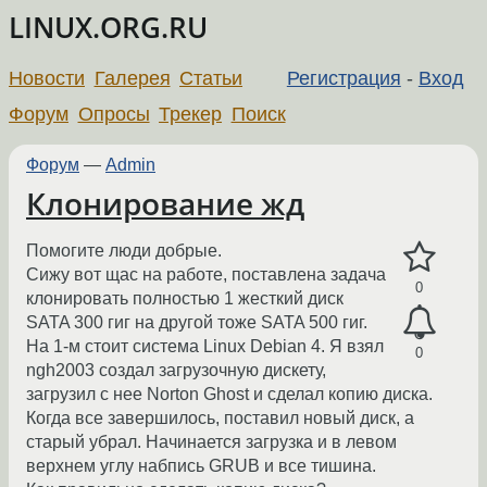
LINUX.ORG.RU
Новости
Галерея
Статьи
Регистрация
-
Вход
Форум
Опросы
Трекер
Поиск
Форум
—
Admin
Клонирование жд
Помогите люди добрые.
Сижу вот щас на работе, поставлена задача
0
клонировать полностью 1 жесткий диск
SATA 300 гиг на другой тоже SATA 500 гиг.
На 1-м стоит система Linux Debian 4. Я взял
0
ngh2003 создал загрузочную дискету,
загрузил с нее Norton Ghost и сделал копию диска.
Когда все завершилось, поставил новый диск, а
старый убрал. Начинается загрузка и в левом
верхнем углу набпись GRUB и все тишина.