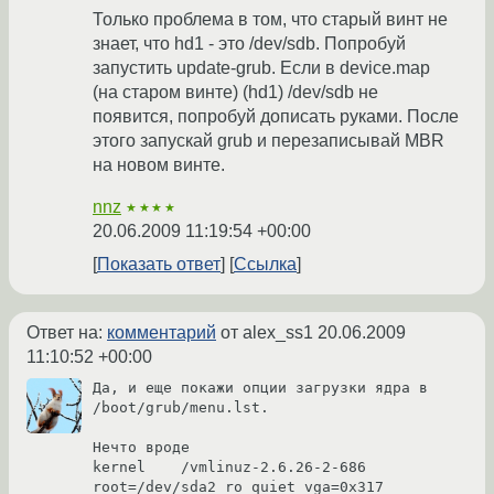
Только проблема в том, что старый винт не
знает, что hd1 - это /dev/sdb. Попробуй
запустить update-grub. Если в device.map
(на старом винте) (hd1) /dev/sdb не
появится, попробуй дописать руками. После
этого запускай grub и перезаписывай MBR
на новом винте.
nnz
★★★★
20.06.2009 11:19:54 +00:00
Показать ответ
Ссылка
Ответ на:
комментарий
от alex_ss1
20.06.2009
11:10:52 +00:00
Да, и еще покажи опции загрузки ядра в 
/boot/grub/menu.lst.

Нечто вроде 

kernel    /vmlinuz-2.6.26-2-686 
root=/dev/sda2 ro quiet vga=0x317
