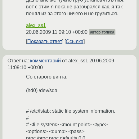
вот с этим я пока не разобрался как. я так
понял из-за этого ничего и не грузиться.
alex_ss1
20.06.2009 11:09:10 +00:00
автор топика
Показать ответ
Ссылка
Ответ на:
комментарий
от alex_ss1
20.06.2009
11:09:10 +00:00
Со старого винта:
(hd0) /dev/sda
# /etc/fstab: static file system information.
#
# <file system> <mount point> <type>
<options> <dump> <pass>
proc /proc proc defaults 0 0