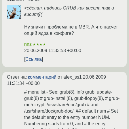
>сделал. надпись GRUB как висела так и
висит(((
Ну значит проблема не в MBR. А что насчет
опций ядра в конфиге?
nnz
★★★★
20.06.2009 11:33:58 +00:00
Ссылка
Ответ на:
комментарий
от alex_ss1
20.06.2009
11:31:34 +00:00
# menu.lst - See: grub(8), info grub, update-
grub(8) # grub-install(8), grub-floppy(8), # grub-
md5-crypt, /usr/share/doc/grub # and
/usr/share/doc/grub-doc/. ## default num # Set
the default entry to the entry number NUM.
Numbering starts from 0, and # the entry