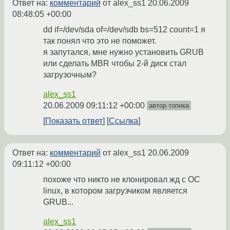
Ответ на:
комментарий
от alex_ss1
20.06.2009
08:48:05 +00:00
dd if=/dev/sda of=/dev/sdb bs=512 count=1 я
так понял что это не поможет.
я запутался, мне нужно установить GRUB
или сделать MBR чтобы 2-й диск стал
загрузочным?
alex_ss1
20.06.2009 09:11:12 +00:00
автор топика
Показать ответ
Ссылка
Ответ на:
комментарий
от alex_ss1
20.06.2009
09:11:12 +00:00
похоже что никто не клонировал жд с ОС
linux, в котором загрузчиком является
GRUB...
alex_ss1