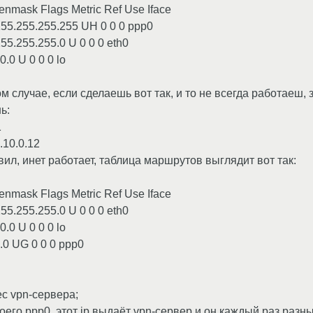
enmask Flags Metric Ref Use Iface
 255.255.255.255 UH 0 0 0 ppp0
255.255.255.0 U 0 0 0 eth0
0.0 U 0 0 0 lo
ом случае, если сделаешь вот так, и то не всегда работаеш, 
ь:
1
.10.0.12
ил, инет работает, таблица маршрутов выглядит вот так:
enmask Flags Metric Ref Use Iface
255.255.255.0 U 0 0 0 eth0
0.0 U 0 0 0 lo
0.0 UG 0 0 0 ppp0
ес vpn-сервера;
 моего ppp0, этот ip выдаёт vpn-сервер и он каждый раз разны