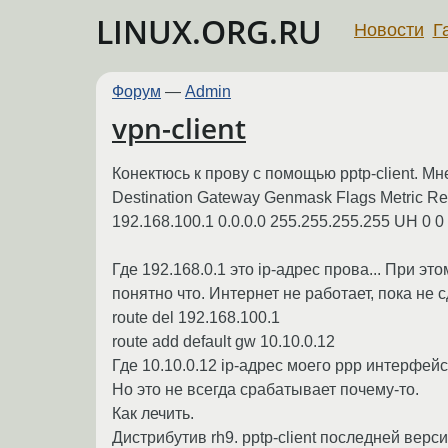
LINUX.ORG.RU
Новости
Г
Форум
—
Admin
vpn-client
Конектюсь к прову с помощью pptp-client. Мн
Destination Gateway Genmask Flags Metric Ref
192.168.100.1 0.0.0.0 255.255.255.255 UH 0 0
Где 192.168.0.1 это ip-адрес прова... При э
понятно что. Интернет не работает, пока не 
route del 192.168.100.1
route add default gw 10.10.0.12
Где 10.10.0.12 ip-адрес моего ppp интерфей
Но это не всегда срабатывает почему-то.
Как лечить.
Дистрибутив rh9. pptp-client последней верси