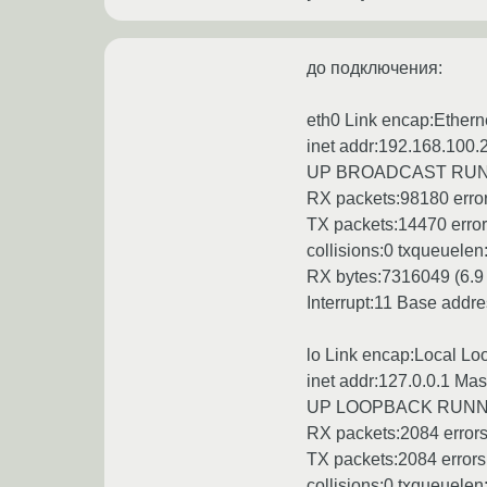
до подключения:
eth0 Link encap:Ether
inet addr:192.168.100
UP BROADCAST RUNN
RX packets:98180 error
TX packets:14470 errors
collisions:0 txqueuelen
RX bytes:7316049 (6.9
Interrupt:11 Base ad
lo Link encap:Local L
inet addr:127.0.0.1 Mas
UP LOOPBACK RUNNIN
RX packets:2084 errors
TX packets:2084 errors:
collisions:0 txqueuelen