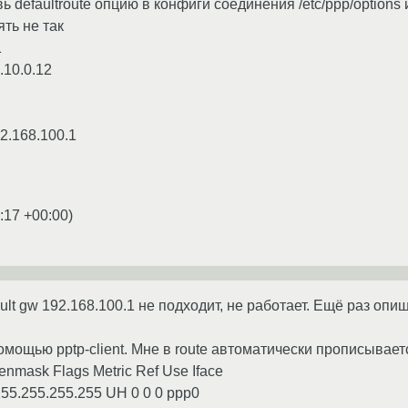
вь defaultroute опцию в конфиги соединения /etc/ppp/options 
ть не так
1
.10.0.12
92.168.100.1
:17 +00:00
)
fault gw 192.168.100.1 не подходит, не работает. Ещё раз оп
омощью pptp-client. Мне в route автоматически прописываетс
enmask Flags Metric Ref Use Iface
 255.255.255.255 UH 0 0 0 ppp0