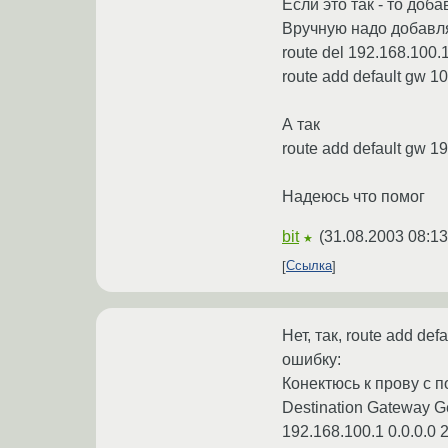
Если это так - то доба
Вручную надо добавля
route del 192.168.100.
route add default gw 10
А так
route add default gw 1
Надеюсь что помог
bit
(
31.08.2003 08:13
★
Ссылка
Нет, так, route add de
ошибку:
Конектюсь к прову с п
Destination Gateway G
192.168.100.1 0.0.0.0