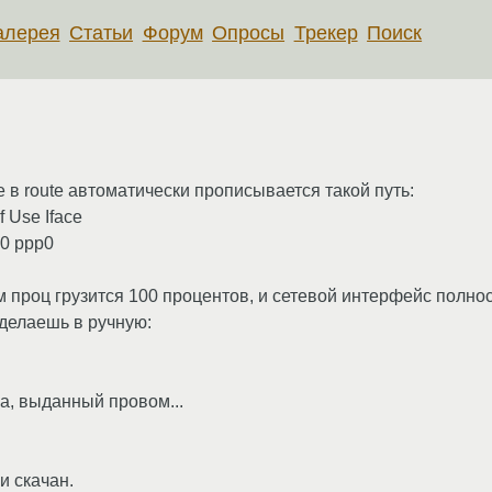
алерея
Статьи
Форум
Опросы
Трекер
Поиск
е в route автоматически прописывается такой путь:
 Use Iface
 0 ppp0
том проц грузится 100 процентов, и сетевой интерфейс полнос
сделаешь в ручную:
са, выданный провом...
и скачан.