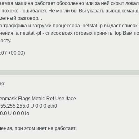
аемая машина работает обосоленно или за ней скрыт локал
о похоже - ошибался. Не могли бы Вы указать вывод команд r
метный разговор...
о траффика и загрузки процессора. netstat -p выдаст спис
ния, а netstat -pl - список всех готовых принять. top Вам 
асту.
:07 +00:00
)
ия:
enmask Flags Metric Ref Use Iface
255.255.255.0 U 0 0 0 eth0
0.0 U 0 0 0 lo
ения, при этом инет не работает: