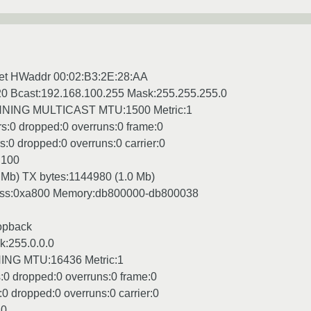
net HWaddr 00:02:B3:2E:28:AA
.20 Bcast:192.168.100.255 Mask:255.255.255.0
ING MULTICAST MTU:1500 Metric:1
s:0 dropped:0 overruns:0 frame:0
:0 dropped:0 overruns:0 carrier:0
:100
 Mb) TX bytes:1144980 (1.0 Mb)
dress:0xa800 Memory:db800000-db800038
oopback
k:255.0.0.0
G MTU:16436 Metric:1
:0 dropped:0 overruns:0 frame:0
0 dropped:0 overruns:0 carrier:0
:0