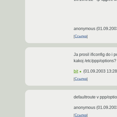
anonymous
(
01.09.200
Ссылка
Ja prosil ificonfig do i 
kakoj /etc/ppp/options?
bit
(
01.09.2003 13:28
★
Ссылка
defaultroute v ppp/opti
anonymous
(
01.09.200
Ссылка