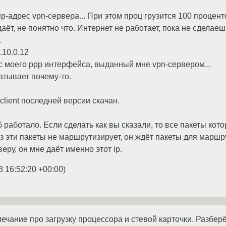
 ip-адрес vpn-сервера... При этом проц грузится 100 проце
даёт, не понятно что. Интернет не работает, пока не сделаеш
1
.10.0.12
ес моего ppp интерфейса, выданный мне vpn-сервером...
атывает почему-то.
-client последней версии скачан.
 работало. Если сделать как вы сказали, то все пакеты кот
з эти пакеты не маршрутизирует, он ждёт пакеты для маршрут
веру, он мне даёт именно этот ip.
3 16:52:20 +00:00
)
ечание про загрузку процессора и стевой карточки. Разбер