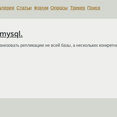
алерея
Статьи
Форум
Опросы
Трекер
Поиск
mysql.
анизовать репликацию не всей базы, а нескольких конкретн