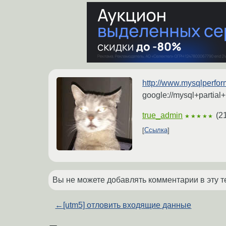
http://www.mysqlperfor
google://mysql+partial+
true_admin
(
2
★★★★★
Ссылка
Вы не можете добавлять комментарии в эту т
←
[utm5] отловить входящие данные