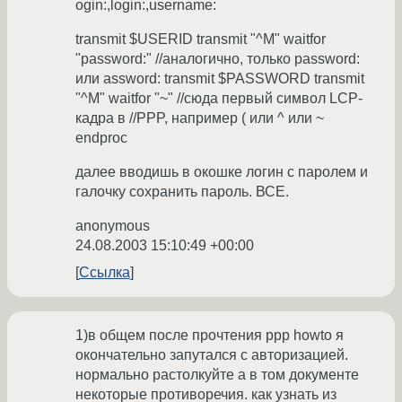
ogin:,login:,username:
transmit $USERID transmit "^M" waitfor
"password:" //аналогично, только password:
или assword: transmit $PASSWORD transmit
"^M" waitfor "~" //сюда первый символ LCP-
кадра в //PPP, например ( или ^ или ~
endproc
далее вводишь в окошке логин с паролем и
галочку сохранить пароль. ВСЕ.
anonymous
24.08.2003 15:10:49 +00:00
Ссылка
1)в общем после прочтения ppp howto я
окончательно запутался с авторизацией.
нормально растолкуйте а в том документе
некоторые противоречия. как узнать из