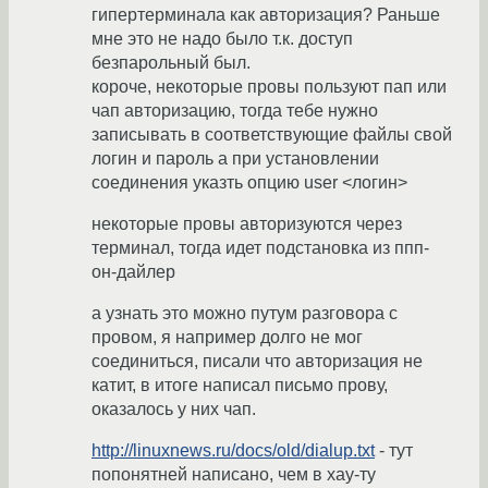
гипертерминала как авторизация? Раньше
мне это не надо было т.к. доступ
безпарольный был.
короче, некоторые провы пользуют пап или
чап авторизацию, тогда тебе нужно
записывать в соответствующие файлы свой
логин и пароль а при установлении
соединения указть опцию user <логин>
некоторые провы авторизуются через
терминал, тогда идет подстановка из ппп-
он-дайлер
а узнать это можно путум разговора с
провом, я например долго не мог
соединиться, писали что авторизация не
катит, в итоге написал письмо прову,
оказалось у них чап.
http://linuxnews.ru/docs/old/dialup.txt
- тут
попонятней написано, чем в хау-ту