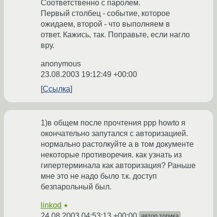
Соответственно с паролем.
Первый столбец - событие, которое
ожидаем, второй - что выполняем в
ответ. Кажись, так. Поправьте, если нагло
вру.
anonymous
23.08.2003 19:12:49 +00:00
Ссылка
1)в общем после прочтения ppp howto я
окончательно запутался с авторизацией.
нормально растолкуйте а в том документе
некоторые противоречия. как узнать из
гипертерминала как авторизация? Раньше
мне это не надо было т.к. доступ
безпарольный был.
linkod
★
24.08.2003 04:53:13 +00:00
автор топика