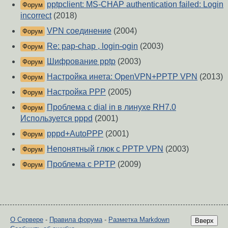
pptpclient: MS-CHAP authentication failed: Login
Форум
incorrect
(2018)
VPN соединение
(2004)
Форум
Re: pap-chap , login-ogin
(2003)
Форум
Шифрование pptp
(2003)
Форум
Настройка инета: OpenVPN+PPTP VPN
(2013)
Форум
Настройка PPP
(2005)
Форум
Проблема с dial in в линухе RH7.0
Форум
Используется pppd
(2001)
pppd+AutoPPP
(2001)
Форум
Непонятный глюк с PPTP VPN
(2003)
Форум
Проблема с PPTP
(2009)
Форум
О Сервере
-
Правила форума
-
Разметка Markdown
Вверх