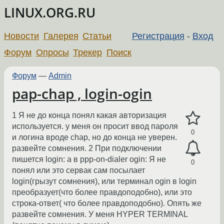
LINUX.ORG.RU
Новости
Галерея
Статьи
Регистрация
-
Вход
Форум
Опросы
Трекер
Поиск
Форум
—
Admin
pap-chap , login-ogin
1 Я не до конца понял какая авторизация
используется. у меня он просит ввод пароля
0
и логина вроде chap, но до конца не уверен.
развейте сомнения. 2 При подключении
пишется login: а в ppp-on-dialer ogin: Я не
0
понял или это сервак сам посылает
login(грызут сомнения), или терминал ogin в login
преобразует(что более правдоподобно), или это
строка-ответ( что более правдоподобно). Опять же
развейте сомнения. У меня HYPER TERMINAL