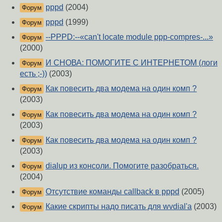
pppd
(2004)
Форум
pppd
(1999)
Форум
--PPPD:--«can't locate module ppp-compres-...»
Форум
(2000)
И СНОВА: ПОМОГИТЕ С ИНТЕРНЕТОМ (логи
Форум
есть ;-))
(2003)
Как повесить два модема на один комп ?
Форум
(2003)
Как повесить два модема на один комп ?
Форум
(2003)
Как повесить два модема на один комп ?
Форум
(2003)
dialup из консоли. Помогите разобраться.
Форум
(2004)
Отсутствие команды callback в pppd
(2005)
Форум
Какие скрипты надо писать для wvdial'а
(2003)
Форум