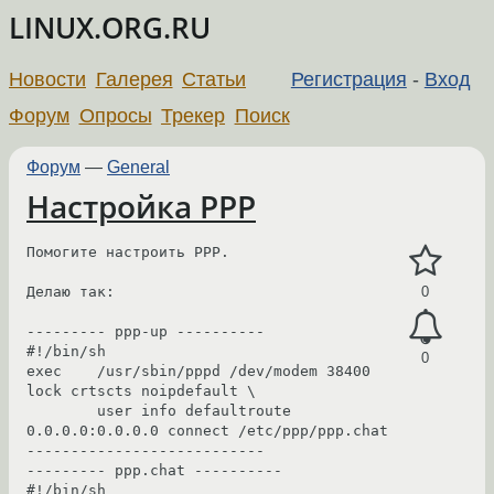
LINUX.ORG.RU
Новости
Галерея
Статьи
Регистрация
-
Вход
Форум
Опросы
Трекер
Поиск
Форум
—
General
Настройка PPP
Помогите настроить PPP.

Делаю так:

0
--------- ppp-up ----------

#!/bin/sh

0
exec    /usr/sbin/pppd /dev/modem 38400 
lock crtscts noipdefault \

        user info defaultroute 
0.0.0.0:0.0.0.0 connect /etc/ppp/ppp.chat

---------------------------

--------- ppp.chat ----------

#!/bin/sh
