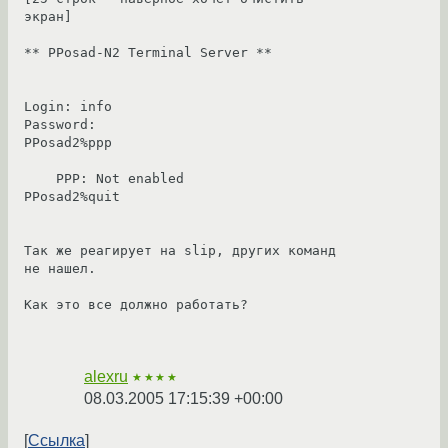
экран]

** PPosad-N2 Terminal Server **

Login: info

Password:

PPosad2%ppp

    PPP: Not enabled

PPosad2%quit

Так же реагирует на slip, других команд 
не нашел. 

Как это все должно работать?

alexru
★★★★
08.03.2005 17:15:39 +00:00
Ссылка