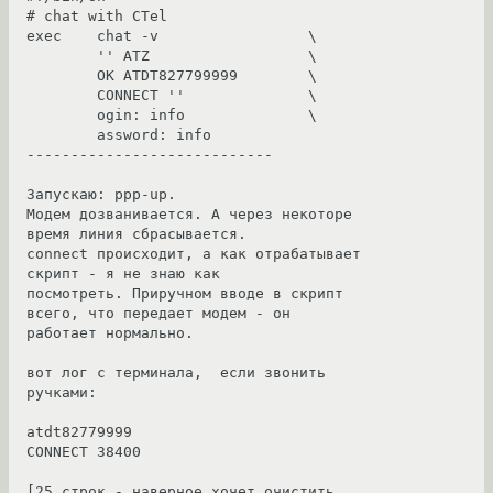
# chat with CTel

exec    chat -v                 \

        '' ATZ                  \

        OK ATDT827799999        \

        CONNECT ''              \

        ogin: info              \

        assword: info

----------------------------

Запускаю: ppp-up.

Модем дозванивается. А через некоторе 
время линия сбрасывается. 

connect происходит, а как отрабатывает 
скрипт - я не знаю как 

посмотреть. Приручном вводе в скрипт 
всего, что передает модем - он 

работает нормально.

вот лог с терминала,  если звонить 
ручками:

atdt82779999

CONNECT 38400

[25 строк - наверное хочет очистить 