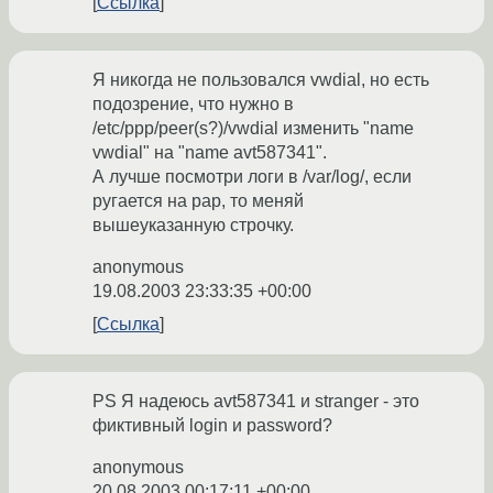
Ссылка
Я никогда не пользовался vwdial, но есть
подозрение, что нужно в
/etc/ppp/peer(s?)/vwdial изменить "name
vwdial" на "name avt587341".
А лучше посмотри логи в /var/log/, если
ругается на pap, то меняй
вышеуказанную строчку.
anonymous
19.08.2003 23:33:35 +00:00
Ссылка
PS Я надеюсь avt587341 и stranger - это
фиктивный login и password?
anonymous
20.08.2003 00:17:11 +00:00