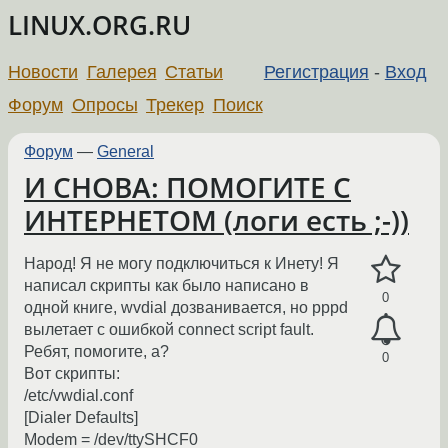
LINUX.ORG.RU
Новости
Галерея
Статьи
Регистрация
-
Вход
Форум
Опросы
Трекер
Поиск
Форум
—
General
И СНОВА: ПОМОГИТЕ С
ИНТЕРНЕТОМ (логи есть ;-))
Народ! Я не могу подключиться к Инету! Я
написал скрипты как было написано в
0
одной книге, wvdial дозванивается, но pppd
вылетает с ошибкой connect script fault.
Ребят, помогите, а?
0
Вот скрипты:
/etc/vwdial.conf
[Dialer Defaults]
Modem = /dev/ttySHCF0