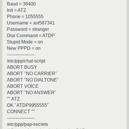
Baud = 38400
Init = ATZ
Phone = 1055555
Username = avt587341
Password = stranger
Dial Command = ATDP
Stupid Mode = on
New PPPD = on
-------------------
/etc/ppp/chat-script
ABORT BUSY
ABORT "NO CARRIER"
ABORT "NO DIALTONE"
ABORT VOICE
ABORT "NO ANSWER"
"" ATZ
OK "ATDP9955555"
CONNECT ""
-------------------
/etc/ppp/pap-secrets