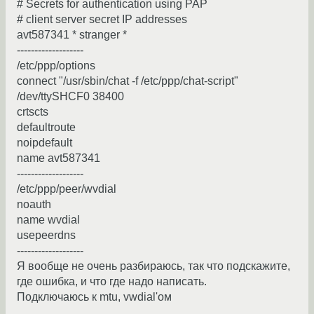
# Secrets for authentication using PAP
# client server secret IP addresses
avt587341 * stranger *
-------------------
/etc/ppp/options
connect "/usr/sbin/chat -f /etc/ppp/chat-script"
/dev/ttySHCF0 38400
crtscts
defaultroute
noipdefault
name avt587341
-------------------
/etc/ppp/peer/wvdial
noauth
name wvdial
usepeerdns
-------------------
Я вообще не очень разбираюсь, так что подскажите,
где ошибка, и что где надо написать.
Подключаюсь к mtu, vwdial'ом