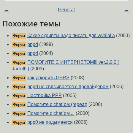
←
General
→
Похожие темы
Какие скрипты надо писать для wvdial'а
(2003)
Форум
pppd
(1999)
Форум
pppd
(2004)
Форум
ПОМОГИТЕ С ИНТЕРНЕТОМ!!! ver.2.0.0 (
Форум
Jackill! )
(2003)
как ускорить GPRS
(2008)
Форум
pppd не связывается с провайдером
(2006)
Форум
Настройка PPP
(2005)
Форум
Помогите с chat`ом (repeat)
(2000)
Форум
Помогите с chat`ом ...
(2000)
Форум
ppp0 не подымается
(2006)
Форум