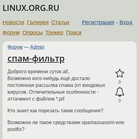
LINUX.ORG.RU
Новости
Галерея
Статьи
Регистрация
-
Вход
Форум
Опросы
Трекер
Поиск
Форум
—
Admin
спам-фильтр
Доброго времени суток all,
Возможно кого-нибудь ещё достало
0
постоянная рассылка спама (от виндовых
вирусов. Отличительные особенности -
аттачмент с файлом *.pif
0
Кто знает как порезать такие сообщения?
Возможно ли такое средствами spamassassim или
postfix?