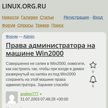
LINUX.ORG.RU
Новости
Галерея
Статьи
Регистрация
-
Вход
Форум
Опросы
Трекер
Поиск
Форум
—
Admin
Права администратора на
машине Win2000
Совершенно не силен в Win2000, помогите,
как настроить так, чтобы при входе в домен
0
развернутый на samba из под Win2000
сохранить на этой машине права
администратора. Заранее спасибо
0
andrey777
★
31.07.2003 07:48:28 +00:00