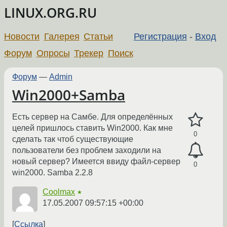
LINUX.ORG.RU
Новости
Галерея
Статьи
Регистрация
-
Вход
Форум
Опросы
Трекер
Поиск
Форум
—
Admin
Win2000+Samba
Есть сервер на Самбе. Для определённых
целей пришлось ставить Win2000. Как мне
0
сделать так чтоб существующие
пользователи без проблем заходили на
новый сервер? Имеется ввиду файл-сервер
0
win2000. Samba 2.2.8
Coolmax
★
17.05.2007 09:57:15 +00:00
Ссылка