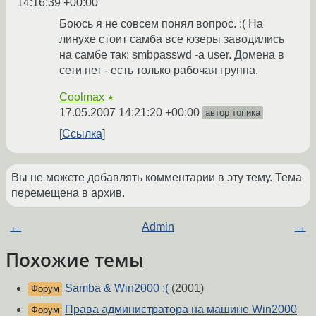
14:16:39 +00:00
Боюсь я не совсем понял вопрос. :( На
линухе стоит самба все юзеры заводились
на самбе так: smbpasswd -a user. Домена в
сети нет - есть только рабочая группа.
Coolmax
★
17.05.2007 14:21:20 +00:00
автор топика
Ссылка
Вы не можете добавлять комментарии в эту тему. Тема
перемещена в архив.
←
Admin
→
Похожие темы
Samba & Win2000 :(
(2001)
Форум
Права администратора на машине Win2000
Форум