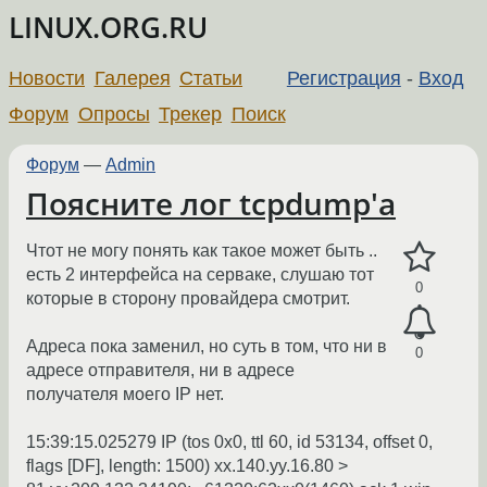
LINUX.ORG.RU
Новости
Галерея
Статьи
Регистрация
-
Вход
Форум
Опросы
Трекер
Поиск
Форум
—
Admin
Поясните лог tcpdump'a
Чтот не могу понять как такое может быть ..
есть 2 интерфейса на серваке, слушаю тот
0
которые в сторону провайдера смотрит.
Адреса пока заменил, но суть в том, что ни в
0
адресе отправителя, ни в адресе
получателя моего IP нет.
15:39:15.025279 IP (tos 0x0, ttl 60, id 53134, offset 0,
flags [DF], length: 1500) xx.140.yy.16.80 >