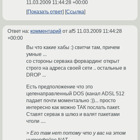
11.03.2009 11:44:28 +00:00
Показать ответ
Ссылка
Ответ на:
комментарий
от af5
11.03.2009 11:44:28
+00:00
Вы что какие хабы :) свитчи там, причем
умные ...
со стороны сервака форвардинг открыт
строго на адреса своей сети .. остальные в
DROP ...
Есть предположение что это
целенаправленный DOS (канал ADSL 512
падает почти моментально :))... просто
интересно как можно ТАК послать пакет.
Ставят сервак в шлюз и валят пакетами
чтоли ....
> Его там нет потому что у вас на этом
интерфейсе NAT