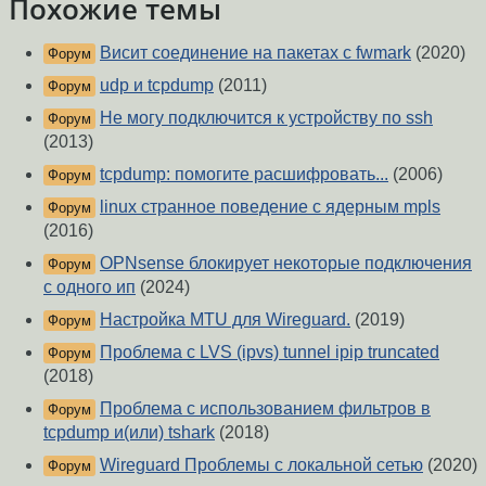
Похожие темы
Висит соединение на пакетах с fwmark
(2020)
Форум
udp и tcpdump
(2011)
Форум
Не могу подключится к устройству по ssh
Форум
(2013)
tcpdump: помогите расшифровать...
(2006)
Форум
linux странное поведение с ядерным mpls
Форум
(2016)
OPNsense блокирует некоторые подключения
Форум
c одного ип
(2024)
Настройка MTU для Wireguard.
(2019)
Форум
Проблема с LVS (ipvs) tunnel ipip truncated
Форум
(2018)
Проблема с использованием фильтров в
Форум
tcpdump и(или) tshark
(2018)
Wireguard Проблемы с локальной сетью
(2020)
Форум