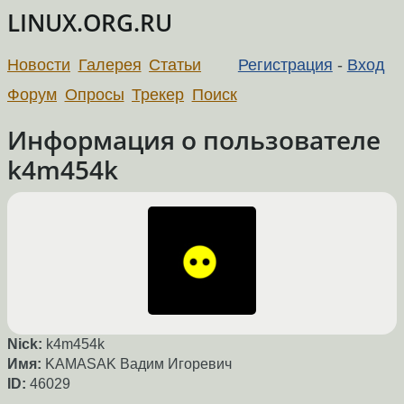
LINUX.ORG.RU
Новости
Галерея
Статьи
Регистрация
-
Вход
Форум
Опросы
Трекер
Поиск
Информация о пользователе
k4m454k
Nick:
k4m454k
Имя:
KAMASAK Вадим Игоревич
ID:
46029