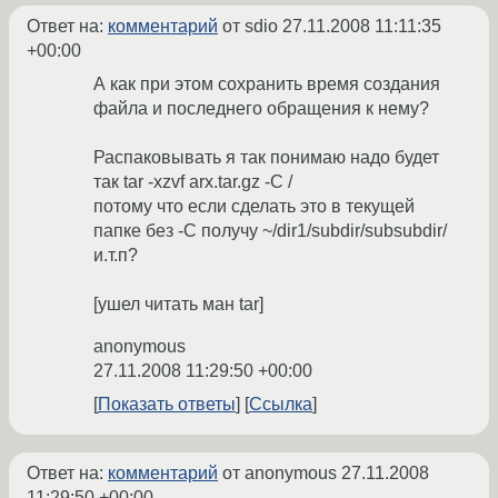
Ответ на:
комментарий
от sdio
27.11.2008 11:11:35
+00:00
А как при этом сохранить время создания
файла и последнего обращения к нему?
Распаковывать я так понимаю надо будет
так tar -xzvf arx.tar.gz -C /
потому что если сделать это в текущей
папке без -С получу ~/dir1/subdir/subsubdir/
и.т.п?
[ушел читать ман tar]
anonymous
27.11.2008 11:29:50 +00:00
Показать ответы
Ссылка
Ответ на:
комментарий
от anonymous
27.11.2008
11:29:50 +00:00