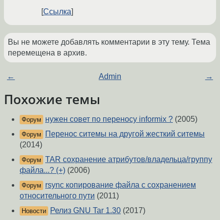
Ссылка
Вы не можете добавлять комментарии в эту тему. Тема
перемещена в архив.
←
Admin
→
Похожие темы
нужен совет по переносу informix ?
(2005)
Форум
Перенос ситемы на другой жесткий ситемы
Форум
(2014)
TAR сохранение атрибутов/владельца/группу
Форум
файла...? (+)
(2006)
rsync копирование файла с сохранением
Форум
относительного пути
(2011)
Релиз GNU Tar 1.30
(2017)
Новости