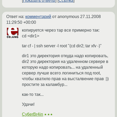
Показать ответы
Ссылка
Ответ на:
комментарий
от anonymous
27.11.2008
11:29:50 +00:00
копируется через тар все примерно так:
cd <dir1>
tar cf - | ssh server -l root "(cd dir2; tar xfv -)"
dir1 это директория откуда надо копировать,
dir2 это директория на удаленном сервере в
которую надо копировать... на удаленный
сервер лучше всего логиниться под root,
чтобы хватило прав на высталвение прав :))
простите за каламбур...
как-то так...
Удачи!
Cy6erBr4in
★★★