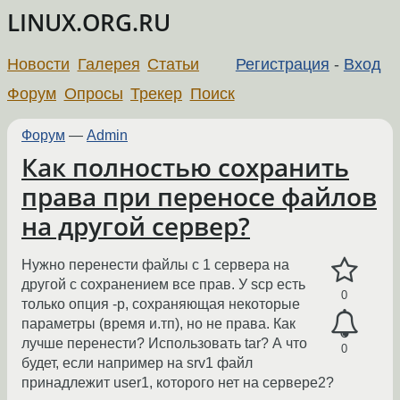
LINUX.ORG.RU
Новости
Галерея
Статьи
Регистрация
-
Вход
Форум
Опросы
Трекер
Поиск
Форум
—
Admin
Как полностью сохранить
права при переносе файлов
на другой сервер?
Нужно перенести файлы с 1 сервера на
другой с сохранением все прав. У scp есть
0
только опция -p, сохраняющая некоторые
параметры (время и.тп), но не права. Как
лучше перенести? Использовать tar? А что
0
будет, если например на srv1 файл
принадлежит user1, которого нет на сервере2?