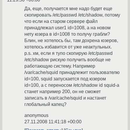
Да, еще, получается мне надо будет еще
скопировать /etc/passwd /etc/shadow, потому
что если на старом сервере файл
принадлежал user1 id=1008, а на новом
нету юзера в id=1008 то получу грабли?
Блин, не хотелось бы, там дохрена юзеров,
хотелось избавится от уже неактульных.
p.s. хм, если я тупо скопирую /etc/passwd
/etc/shadow рискую получить вообще не
работающую систему. Например
/var/cache/squid принадлежит пользователю
id=100, squid запускается под юзером
id=100, а с переносом /etc/shadow id squid-a
станет например 200, он не сможет
записать в /var/cache/squid и настанет
глобальный капец?
anonymous
27.11.2008 11:41:18 +00:00