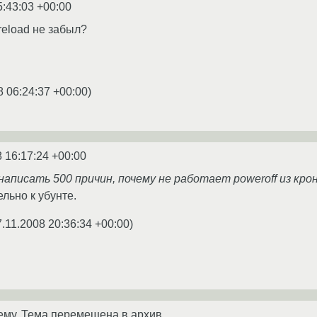
5:43:03 +00:00
n reload не забыл?
8 06:24:37 +00:00
)
8 16:17:24 +00:00
написать 500 причин, почему не работает poweroff из крон
льно к убунте.
7.11.2008 20:36:34 +00:00
)
ему. Тема перемещена в архив.