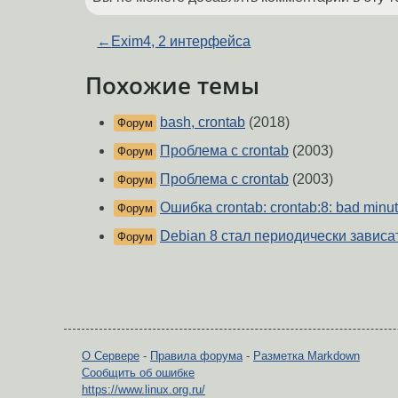
←
Exim4, 2 интерфейса
Похожие темы
bash, crontab
(2018)
Форум
Проблема с crontab
(2003)
Форум
Проблема с crontab
(2003)
Форум
Ошибка crontab: crontab:8: bad minu
Форум
Debian 8 стал периодически завис
Форум
О Сервере
-
Правила форума
-
Разметка Markdown
Сообщить об ошибке
https://www.linux.org.ru/