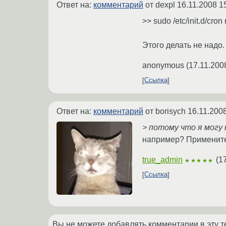
Ответ на:
комментарий
от dexpl
16.11.2008 1
>> sudo /etc/init.d/cro
Этого делать не надо.
anonymous
(
17.11.200
Ссылка
Ответ на:
комментарий
от borisych
16.11.200
> потому что я могу 
например? Примените
true_admin
(
1
★★★★★
Ссылка
Вы не можете добавлять комментарии в эту т