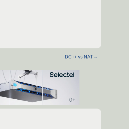
DC++ vs NAT
→