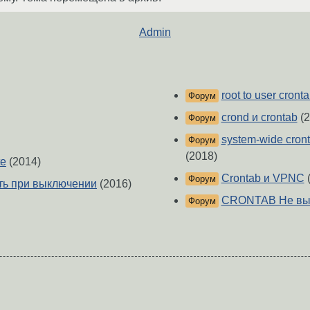
Admin
root to user cront
Форум
crond и crontab
(2
Форум
system-wide cronta
Форум
(2018)
te
(2014)
Crontab и VPNC
(
Форум
ать при выключении
(2016)
CRONTAB Не выполн
Форум