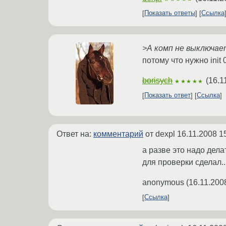
Показать ответы
Ссылка
>А комп не выключае
потому что нужно init 
borisych
(
16.1
★★★★★
Показать ответ
Ссылка
Ответ на:
комментарий
от dexpl
16.11.2008 1
а разве это надо дела
для проверки сделал..
anonymous
(
16.11.200
Ссылка