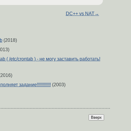
DC++ vs NAT
→
ab
(2018)
013)
b ( /etc/crontab ) - не могу заставить работать!
2016)
яет задание!!!!!!!!!!!!
(2003)
Вверх