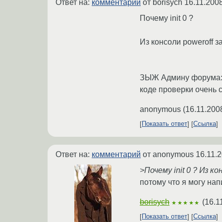
Ответ на:
комментарий
от borisych
16.11.200
Почему init 0 ?
Из консоли poweroff з
ЗЫЖ Админу форума: к
коде проверки очень 
anonymous
(
16.11.200
Показать ответ
Ссылка
Ответ на:
комментарий
от anonymous
16.11.
>Почему init 0 ? Из 
потому что я могу нап
borisych
(
16.1
★★★★★
Показать ответ
Ссылка