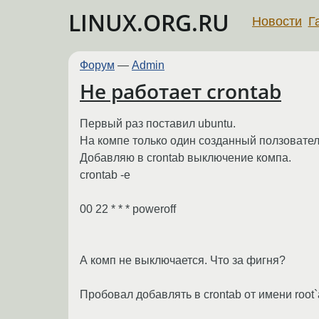
LINUX.ORG.RU
Новости
Г
Форум
—
Admin
Не работает crontab
Первый раз поставил ubuntu.
На компе только один созданный ползовател
Добавляю в crontab выключение компа.
crontab -e
00 22 * * * poweroff
А комп не выключается. Что за фигня?
Пробовал добавлять в crontab от имени root`