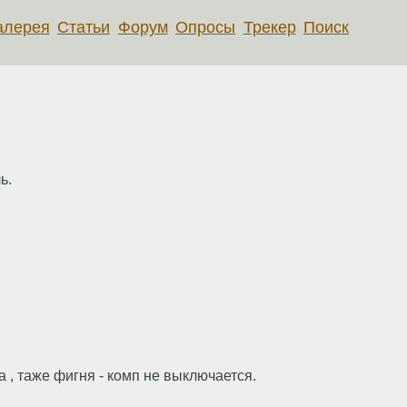
алерея
Статьи
Форум
Опросы
Трекер
Поиск
ь.
a , таже фигня - комп не выключается.