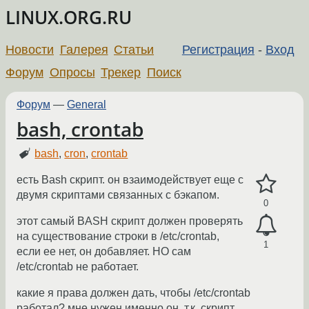
LINUX.ORG.RU
Новости
Галерея
Статьи
Регистрация
-
Вход
Форум
Опросы
Трекер
Поиск
Форум
—
General
bash, crontab
bash
,
cron
,
crontab
есть Bash скрипт. он взаимодействует еще с
двумя скриптами связанных с бэкапом.
0
этот самый BASH скрипт должен проверять
на существование строки в /etc/crontab,
1
если ее нет, он добавляет. НО сам
/etc/crontab не работает.
какие я права должен дать, чтобы /etc/crontab
работал? мне нужен именно он, т.к. скрипт