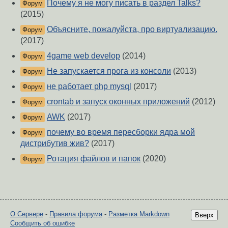
Почему я не могу писать в раздел Talks?
Форум
(2015)
Объясните, пожалуйста, про виртуализацию.
Форум
(2017)
4game web develop
(2014)
Форум
Не запускается прога из консоли
(2013)
Форум
не работает php mysql
(2017)
Форум
crontab и запуск оконных приложений
(2012)
Форум
AWK
(2017)
Форум
почему во время пересборки ядра мой
Форум
дистрибутив жив?
(2017)
Ротация файлов и папок
(2020)
Форум
О Сервере
-
Правила форума
-
Разметка Markdown
Вверх
Сообщить об ошибке