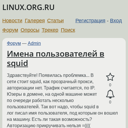
LINUX.ORG.RU
Новости
Галерея
Статьи
Регистрация
-
Вход
Форум
Опросы
Трекер
Поиск
Форум
—
Admin
Имена пользователей в
squid
Здравствуйте! Появилась проблемка... В
сети стоит squid, как прозрачный прокси,
0
авторизации нет. Трафик считается, по IP.
Юзеры в домене, на одной машине может
по очереди работать несколько
0
пользователей. Так вот надо, чтобы squid в
лог писал имя пользователя, под которым он вошел
на машину. Есть ли такая возможность?
Авторизацию прикручивать нельзя =((((