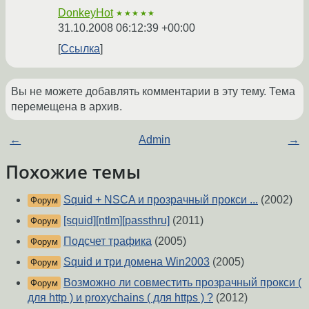
DonkeyHot
★★★★★
31.10.2008 06:12:39 +00:00
Ссылка
Вы не можете добавлять комментарии в эту тему. Тема
перемещена в архив.
←
Admin
→
Похожие темы
Squid + NSCA и прозрачный прокси ...
(2002)
Форум
[squid][ntlm][passthru]
(2011)
Форум
Подсчет трафика
(2005)
Форум
Squid и три домена Win2003
(2005)
Форум
Возможно ли совместить прозрачный прокси (
Форум
для http ) и proxychains ( для https ) ?
(2012)