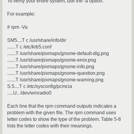
To verify your entire system, use the -a option.
For example:
# rpm -Va
SM5....T c /usr/share/info/dir
.......T c /etc/krb5.conf
.......T /usr/share/pixmaps/gnome-default-dlg.png
.......T /usr/share/pixmaps/gnome-error.png
.......T /usr/share/pixmaps/gnome-info.png
.......T /usr/share/pixmaps/gnome-question.png
.......T /usr/share/pixmaps/gnome-warning.png
S.5....T c /etc/sysconfig/pcmcia
.....U.. /dev/winradio0
Each line that the rpm command outputs indicates a
problem with the given file. The rpm command uses
letter codes to show the type of the problem. Table 5-8
lists the letter codes with their meanings.