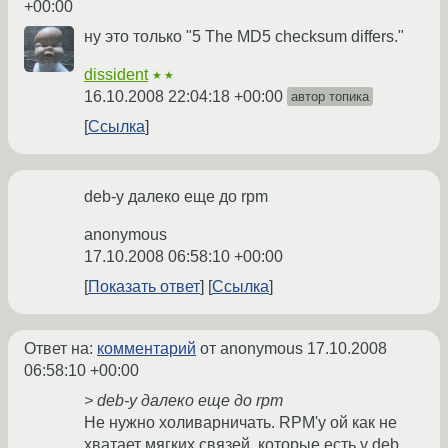
+00:00
ну это только "5 The MD5 checksum differs."
dissident
★★
16.10.2008 22:04:18 +00:00
автор топика
Ссылка
deb-у далеко еще до rpm
anonymous
17.10.2008 06:58:10 +00:00
Показать ответ
Ссылка
Ответ на:
комментарий
от anonymous
17.10.2008
06:58:10 +00:00
> deb-у далеко еще до rpm
Не нужно холиварничать. RPM'у ой как не
хватает мягких связей, которые есть у deb.