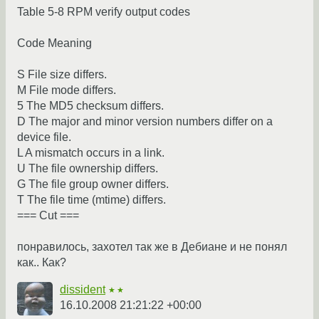
Table 5-8 RPM verify output codes
Code Meaning
S File size differs.
M File mode differs.
5 The MD5 checksum differs.
D The major and minor version numbers differ on a
device file.
L A mismatch occurs in a link.
U The file ownership differs.
G The file group owner differs.
T The file time (mtime) differs.
=== Cut ===
понравилось, захотел так же в Дебиане и не понял
как.. Как?
dissident
★★
16.10.2008 21:21:22 +00:00