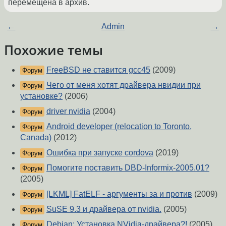
перемещена в архив.
←
Admin
→
Похожие темы
FreeBSD не ставится gcc45
(2009)
Форум
Чего от меня хотят драйвера нвидии при
Форум
установке?
(2006)
driver nvidia
(2004)
Форум
Android developer (relocation to Toronto,
Форум
Canada)
(2012)
Ошибка при запуске cordova
(2019)
Форум
Помогите поставить DBD-Informix-2005.01?
Форум
(2005)
[LKML] FatELF - аргументы за и против
(2009)
Форум
SuSE 9.3 и драйвера от nvidia.
(2005)
Форум
Debian: Установка NVidia-драйвера?!
(2005)
Форум