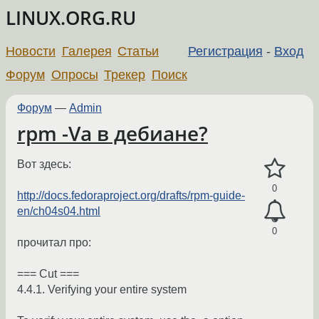
LINUX.ORG.RU
Новости
Галерея
Статьи
Регистрация
-
Вход
Форум
Опросы
Трекер
Поиск
Форум
—
Admin
rpm -Va в дебиане?
Вот здесь:
0
http://docs.fedoraproject.org/drafts/rpm-guide-
en/ch04s04.html
0
прочитал про:
=== Cut ===
4.4.1. Verifying your entire system