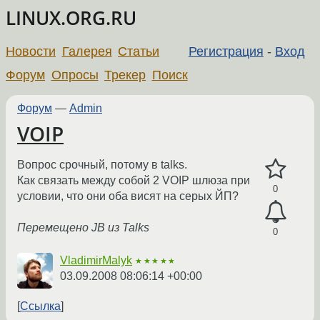
LINUX.ORG.RU
Новости
Галерея
Статьи
Регистрация
-
Вход
Форум
Опросы
Трекер
Поиск
Форум
—
Admin
VOIP
Вопрос срочный, потому в talks.
Как связать между собой 2 VOIP шлюза при
0
условии, что они оба висят на серых ЙП?
Перемещено JB из Talks
0
VladimirMalyk
★★★★★
03.09.2008 08:06:14 +00:00
Ссылка