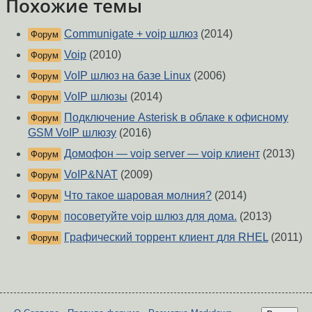
Похожие темы
Communigate + voip шлюз
(2014)
Форум
Voip
(2010)
Форум
VoIP шлюз на базе Linux
(2006)
Форум
VoIP шлюзы
(2014)
Форум
Подключение Asterisk в облаке к офисному
Форум
GSM VoIP шлюзу
(2016)
Домофон — voip server — voip клиент
(2013)
Форум
VoIP&NAT
(2009)
Форум
Что такое шаровая молния?
(2014)
Форум
посоветуйте voip шлюз для дома.
(2013)
Форум
Графический торрент клиент для RHEL
(2011)
Форум