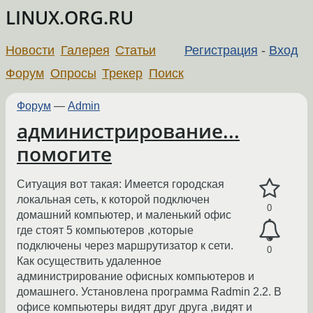
LINUX.ORG.RU
Новости
Галерея
Статьи
Регистрация
-
Вход
Форум
Опросы
Трекер
Поиск
Форум
—
Admin
администрирование...
помогите
Ситуация вот такая: Имеется городская
локальная сеть, к которой подключен
0
домашний компьютер, и маленький офис
где стоят 5 компьютеров ,которые
подключены через маршрутизатор к сети.
0
Как осуществить удаленное
администрирование офисных компьютеров и
домашнего. Установлена программа Radmin 2.2. В
офисе компьютеры видят друг друга ,видят и