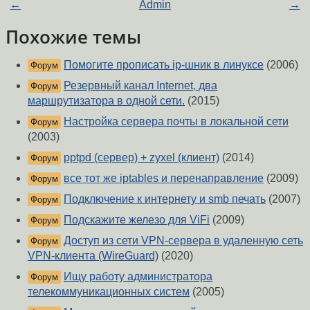
←
Admin
→
Похожие темы
Помогите прописать ip-шник в линуксе
(2006)
Форум
Резервный канал Internet, два
Форум
маршрутизатора в одной сети.
(2015)
Настройка сервера почты в локальной сети
Форум
(2003)
pptpd (сервер) + zyxel (клиент)
(2014)
Форум
все тот же iptables и перенаправление
(2009)
Форум
Подключение к интернету и smb печать
(2007)
Форум
Подскажите железо для ViFi
(2009)
Форум
Доступ из сети VPN-сервера в удаленную сеть
Форум
VPN-клиента (WireGuard)
(2020)
Ищу работу администратора
Форум
телекоммуникационных систем
(2005)