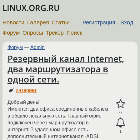
LINUX.ORG.RU
Новости
Галерея
Статьи
Регистрация
-
Вход
Форум
Опросы
Трекер
Поиск
Форум
—
Admin
Резервный канал Internet,
два маршрутизатора в
одной сети.
интернет
Добрый день!
Имеются два офиса соединенные кабелем
0
в общею локальную сеть. Главный офис
подключен через маршрутизатор в
интернет. В удаленном офисе есть
1
дополнительный интернет канал -ADSL