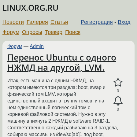
LINUX.ORG.RU
Новости
Галерея
Статьи
Регистрация
-
Вход
Форум
Опросы
Трекер
Поиск
Форум
—
Admin
Перенос Ubuntu с одного
НЖМД на другой, LVM.
Итак, есть машина с одним НЖМД, на
котором имеются три раздела: boot, swap и
0
физический том LMV, который
единственный входит в группу томов, и на
нём единственный логический том с
0
корневой файловой системой. Нужно в эту
машину впихнуть 2 НЖМД в software RAID-1.
Соответственно каждый разбиваю на 3 раздела,
собираю массивы из /dev/sd[ab]1 под boot,