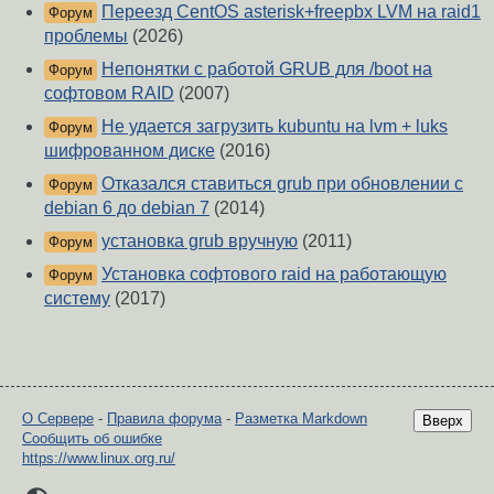
Переезд CentOS asterisk+freepbx LVM на raid1
Форум
проблемы
(2026)
Непонятки с работой GRUB для /boot на
Форум
софтовом RAID
(2007)
Не удается загрузить kubuntu на lvm + luks
Форум
шифрованном диске
(2016)
Отказался ставиться grub при обновлении с
Форум
debian 6 до debian 7
(2014)
установка grub вручную
(2011)
Форум
Установка софтового raid на работающую
Форум
систему
(2017)
О Сервере
-
Правила форума
-
Разметка Markdown
Вверх
Сообщить об ошибке
https://www.linux.org.ru/