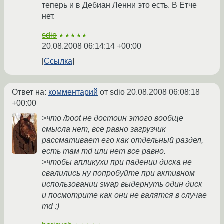
теперь и в Дебиан Ленни это есть. В Етче
нет.
sdio
★★★★★
20.08.2008 06:14:14 +00:00
Ссылка
Ответ на:
комментарий
от sdio
20.08.2008 06:08:18
+00:00
>что /boot не достоин этого вообще
смысла нет, все равно загрузчик
рассмативает его как отдельный раздел,
есть там md или нет все равно.
>чтобы апликухи при падении диска не
свалились ну попробуйте при активном
использовании swap выдернуть один диск
и посмотрите как они не валятся в случае
md :)