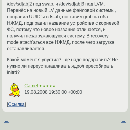
/dev/sd[ab]2 под swap, и /dev/sd[ab]3 под LVM.
Перенёс на новый LV данные файловой системы,
поправил UUID'ы в fstab, поставил grub на оба
НЖМД, подправил название устройства с корневой
ФС, потому что новое название отличается, и
получил незагружающуюся систему. В recovery
mode attach'аться все НЖМД, после чего загрузка
останавливается.
Какой момент я упустил? Где надо подправить? Не
нужно ли переустанавливать ядро/пересобирать
initrd?
Camel
★★★★★
19.08.2008 19:30:00 +00:00
Ссылка
←
→