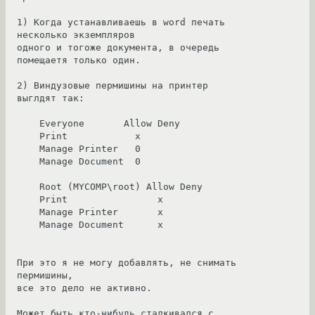
1) Когда устанавливаешь в word печать 
несколько экземпляров

одного и тогоже документа, в очередь 
помещаетя только один. 

2) Виндузовые пермишины на принтер 
выглдят так:

    Everyone       Allow Deny

    Print            x

    Manage Printer   0   

    Manage Document  0

    Root (MYCOMP\root) Allow Deny

    Print                x

    Manage Printer       x   

    Manage Document      x

При это я не могу добавлять, не снимать 
пермишины,

все это дело не активно.

Может быть кто-нибудь сталкивался с 