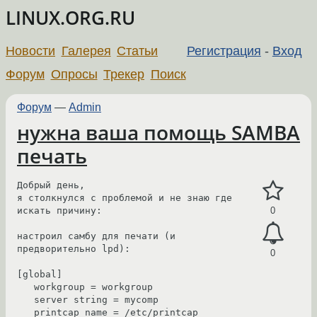
LINUX.ORG.RU
Новости
Галерея
Статьи
Регистрация
-
Вход
Форум
Опросы
Трекер
Поиск
Форум
—
Admin
нужна ваша помощь SAMBA
печать
Добрый день, 

я столкнулся с проблемой и не знаю где 

искать причину:

0
настроил самбу для печати (и 
предворительно lpd):

0
[global]

   workgroup = workgroup

   server string = mycomp

   printcap name = /etc/printcap
