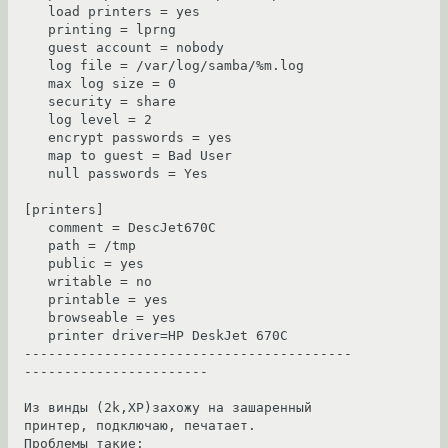
   load printers = yes

   printing = lprng

   guest account = nobody

   log file = /var/log/samba/%m.log

   max log size = 0

   security = share

   log level = 2

   encrypt passwords = yes

   map to guest = Bad User

   null passwords = Yes

[printers]

   comment = DescJet670C

   path = /tmp

   public = yes

   writable = no

   printable = yes

   browseable = yes

   printer driver=HP DeskJet 670C

-----------------------------------------
-----------------------

Из винды (2k,XP)захожу на зашаренный 
принтер, подключаю, печатает.

Проблемы такие:
