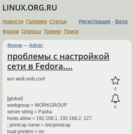
LINUX.ORG.RU
Новости
Галерея
Статьи
Регистрация
-
Вход
Форум
Опросы
Трекер
Поиск
Форум
—
Admin
проблемы с настройкой
сети в Fedora....
вот мой smb.conf
0
[global]
workgroup = WORKGROUP
0
server string = Pasha
hosts allow = 192.168.1. 192.168.2. 127.
; printcap name = /etc/printcap
load printers = no