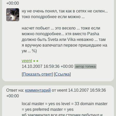
+00:00
ну не очень понял, так как в сетях не силен...
токо поподробнее если можно ...
насчет побъют ... это весело ... тоже если
можно поподробнее... хтя вместо Pasha
должно быть Sveta или Vika неважно ... там
я вручную вапечатал первое пришедшее на
ум ... %)
veent
★★
14.10.2007 16:59:36 +00:00
автор топика
Показать ответ
Ссылка
Ответ на:
комментарий
от veent
14.10.2007 16:59:36
+00:00
local master = yes os level = 33 domain master
= yes preferred master = yes
яб закоментил все ети строчки ребутнул и