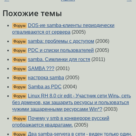
Похожие темы
DOS-ие samba-клиенты периодически
Форум
отваливаются от сервера
(2005)
samba: проблемы с доступом
(2006)
Форум
PDC и списки пользователей
(2005)
Форум
samba. Симлинки для гостя
(2011)
Форум
SAMBA ???
(2001)
Форум
настрока samba
(2005)
Форум
Samba as PDC
(2004)
Форум
Linux RH 8.0 cir edit - Участник сети Winь, сеть
Форум
без доменов, как зашарить ресурсы и пользоваться
чужими зашаренными ресурсами Win*?
(2003)
Почему у smb в конквероре русский
Форум
отображается квадратами.
(2005)
Два samba-servera в сети - виден только один.
Форум