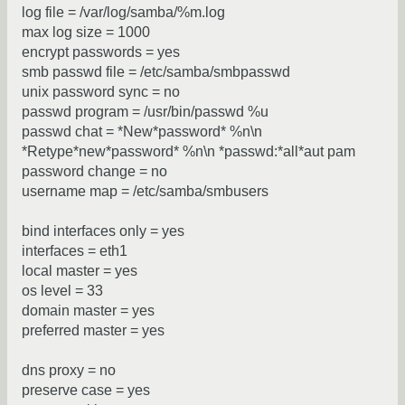
log file = /var/log/samba/%m.log
max log size = 1000
encrypt passwords = yes
smb passwd file = /etc/samba/smbpasswd
unix password sync = no
passwd program = /usr/bin/passwd %u
passwd chat = *New*password* %n\n
*Retype*new*password* %n\n *passwd:*all*aut pam
password change = no
username map = /etc/samba/smbusers
bind interfaces only = yes
interfaces = eth1
local master = yes
os level = 33
domain master = yes
preferred master = yes
dns proxy = no
preserve case = yes