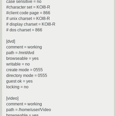
case sensitive = no
#character set = KOI8-R
#client code page = 866
# unix charset = KOI8-R
# display charset = KOI8-R
# dos charset = 866
[dvd]
comment = working
path = /mnt/dvd
browseable = yes
writable = no
create mode = 0555
directory mode = 0555
guest ok = yes
locking = no
[video]
comment = working
path = /home/user/Video
browseable = yes