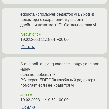
edquota использует редактор vi Выход из
редактора с сохранением делается
двойным нажатием "Z". Остальное man vi
NetKnight
★
19.02.2003 11:18:01 +00:00
Ссылка
А quotaoff -augv ; quotacheck -augv ; quotaon
-augv
если попробовать?
PS. export EDITOR=<любимый редактор>
помогает, если не нравится vi
John
★
19.02.2003 11:19:52 +00:00
Ссылка