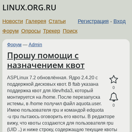
LINUX.ORG.RU
Новости
Галерея
Статьи
Регистрация
-
Вход
Форум
Опросы
Трекер
Поиск
Форум
—
Admin
Прошу помощи с
назначением квот
ASPLinux 7.2 обновлённая. Ядро 2.4.20 с
поддержкой дисковых квот. В ftab указана
0
поддержка квот для /dev/hda3, который
монтируется на /home. После перезапуска
истемы, в /home получил файл aquota.user.
0
Имею пользователя rpu и командой edquota
-u rpu пытаюсь оговорить его квоты. В редакторе
вижу, что квоты создаются для пользователя rpu
(UID ..) и ниже строку, содержащую текущие квоты