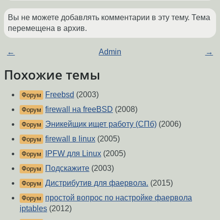
Вы не можете добавлять комментарии в эту тему. Тема
перемещена в архив.
←
Admin
→
Похожие темы
Freebsd
(2003)
Форум
firewall на freeBSD
(2008)
Форум
Эникейщик ищет работу (СПб)
(2006)
Форум
firewall в linux
(2005)
Форум
IPFW для Linux
(2005)
Форум
Подскажите
(2003)
Форум
Дистрибутив для фаервола.
(2015)
Форум
простой вопрос по настройке фаервола
Форум
iptables
(2012)