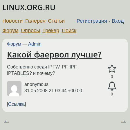
LINUX.ORG.RU
Новости
Галерея
Статьи
Регистрация
-
Вход
Форум
Опросы
Трекер
Поиск
Форум
—
Admin
Какой фаервол лучше?
Собственно среди IPFW, PF, IPF,
IPTABLES? и почему?
0
anonymous
31.05.2008 21:03:44 +00:00
0
Ссылка
←
→