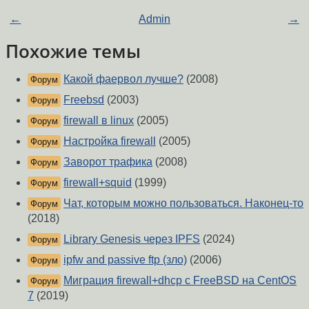
←
Admin
→
Похожие темы
Какой фаервол лучше?
(2008)
Форум
Freebsd
(2003)
Форум
firewall в linux
(2005)
Форум
Настройка firewall
(2005)
Форум
Заворот трафика
(2008)
Форум
firewall+squid
(1999)
Форум
Чат, которым можно пользоваться. Наконец-то
Форум
(2018)
Library Genesis через IPFS
(2024)
Форум
ipfw and passive ftp (зло)
(2006)
Форум
Миграция firewall+dhcp с FreeBSD на CentOS
Форум
7
(2019)