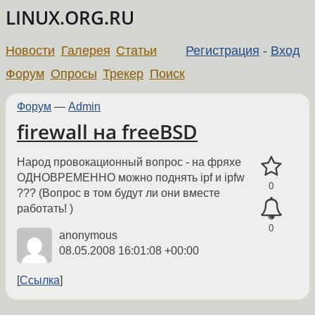
LINUX.ORG.RU
Новости
Галерея
Статьи
Регистрация
-
Вход
Форум
Опросы
Трекер
Поиск
Форум
—
Admin
firewall на freeBSD
Народ провокационный вопрос - на фряхе
ОДНОВРЕМЕННО можно поднять ipf и ipfw
0
??? (Вопрос в том будут ли они вместе
работать! )
0
anonymous
08.05.2008 16:01:08 +00:00
Ссылка