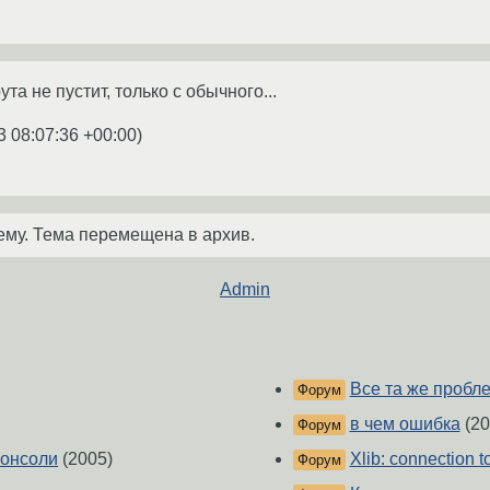
ута не пустит, только с обычного...
3 08:07:36 +00:00
)
ему. Тема перемещена в архив.
Admin
Все та же пробл
Форум
в чем ошибка
(20
Форум
консоли
(2005)
Xlib: connection t
Форум