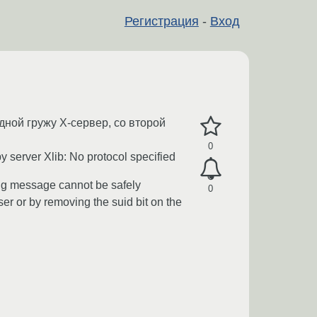
Регистрация
-
Вход
дной гружу Х-сервер, со второй
0
 server Xlib: No protocol specified
ning message cannot be safely
0
er or by removing the suid bit on the