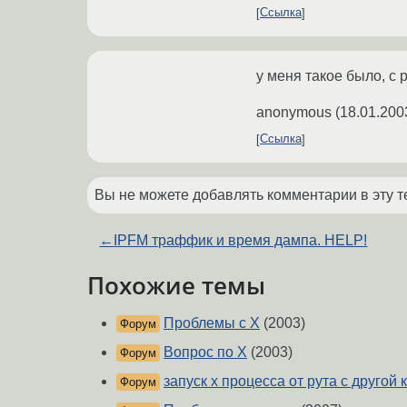
Ссылка
у меня такое было, с р
anonymous
(
18.01.200
Ссылка
Вы не можете добавлять комментарии в эту т
←
IPFM траффик и время дампа. HELP!
Похожие темы
Проблемы с Х
(2003)
Форум
Вопрос по Х
(2003)
Форум
запуск x процесса от рута с другой 
Форум