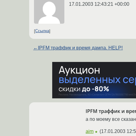
17.01.2003 12:43:21 +00:00
Ссылка
←
IPFM траффик и время дампа. HELP!
IPFM траффик и вре
а по моему все сказан
aim
(
17.01.2003 12:5
★