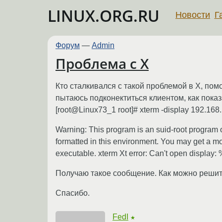
LINUX.ORG.RU
Новости
Г
Форум
—
Admin
Проблема с Х
Кто сталкивался с такой проблемой в Х, пом
пытаюсь подконектиться клиентом, как показ
[root@Linux73_1 root]# xterm -display 192.168.1
Warning: This program is an suid-root program or
formatted in this environment. You may get a mo
executable. xterm Xt error: Can't open display:
Получаю такое сообщение. Как можно решит
Спасибо.
FedI
★