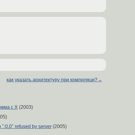
как указать архитектуру при компиляци?
→
емма с Х
(2003)
05)
o ":0.0" refused by server
(2005)