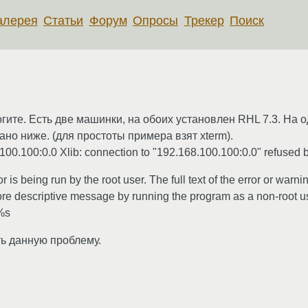
алерея
Статьи
Форум
Опросы
Трекер
Поиск
огите. Есть две машинки, на обоих установлен RHL 7.3. На о
ано ниже. (для простоты примера взят xterm).
00.100:0.0 Xlib: connection to "192.168.100.100:0.0" refused by
 is being run by the root user. The full text of the error or war
re descriptive message by running the program as a non-root us
 %s
ь данную проблему.