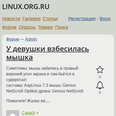
LINUX.ORG.RU
Новости
Галерея
Статьи
Регистрация
-
Вход
Форум
Опросы
Трекер
Поиск
Форум
—
Admin
У девушки взбесилась
мышка
Симптомы: мышь забилась в правый
верхний угол экрана и там бьётся в
0
судорогах!
систама: AspLinux 7.3 мышь: Genius
NetScroll Optikal дрова: Genius NetScroll
0
Помогите! Жалко её.....
Creach
★