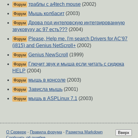
траблы с a4tech mouse
(2002)
Форум
Мышь колбасит
(2003)
Форум
Дрова под интеловскую интегрированную
Форум
звуковуху ac 97 есть???
(2004)
Please, Help me. I'm search Drivers for AC'97
Форум
(i815) and Genius NetScroll+
(2002)
Genius NewScroll
(1999)
Форум
Глючит звук и мыша если читать с сидюка
Форум
HELP
(2004)
мышь в консоле
(2003)
Форум
Зависла мышь
(2001)
Форум
мышь в ASPLinux 7.1
(2003)
Форум
О Сервере
-
Правила форума
-
Разметка Markdown
Вверх
Сообщить об ошибке