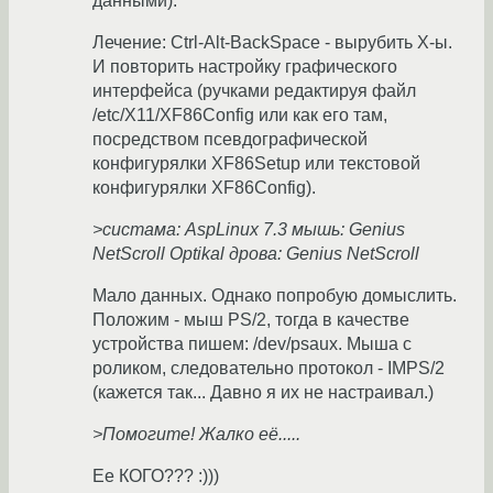
данными).
Лечение: Ctrl-Alt-BackSpace - вырубить Х-ы.
И повторить настройку графического
интерфейса (ручками редактируя файл
/etc/X11/XF86Config или как его там,
посредством псевдографической
конфигурялки XF86Setup или текстовой
конфигурялки XF86Config).
>систама: AspLinux 7.3 мышь: Genius
NetScroll Optikal дрова: Genius NetScroll
Мало данных. Однако попробую домыслить.
Положим - мыш PS/2, тогда в качестве
устройства пишем: /dev/psaux. Мыша с
роликом, следовательно протокол - IMPS/2
(кажется так... Давно я их не настраивал.)
>Помогите! Жалко её.....
Ее КОГО??? :)))