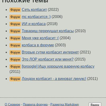
Похожие темы
Сеть колбасит
(2022)
Форум
mc колбасится :)
(2006)
Форум
ИИ и колбаса
(2018)
Форум
Товарищ перекушал колбасы
(2010)
Форум
Меня уже колбасит :(
(2004)
Форум
колбаса в форуме
(2003)
Форум
Вторые сутки колбасит интернет
(2021)
Форум
Это ЛОР колбасит или меня?
(2015)
Форум
[loroogle] Ищу хорошую вареную колбасу
Форум
(2011)
Лондон колбасит - а виноват линукс!
(2011)
Форум
О Сервере
-
Правила форума
-
Разметка Markdown
Вверх