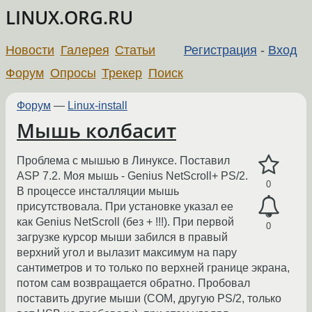
LINUX.ORG.RU
Новости
Галерея
Статьи
Регистрация
-
Вход
Форум
Опросы
Трекер
Поиск
Форум
—
Linux-install
Мышь колбасит
Проблема с мышью в Линуксе. Поставил
ASP 7.2. Моя мышь - Genius NetScroll+ PS/2.
0
В процессе инсталляции мышь
присутствовала. При установке указал ее
как Genius NetScroll (без + !!!). При первой
0
загрузке курсор мыши забился в правый
верхний угол и вылазит максимум на пару
сантиметров и то только по верхней границе экрана,
потом сам возвращается обратно. Пробовал
поставить другие мыши (COM, другую PS/2, только