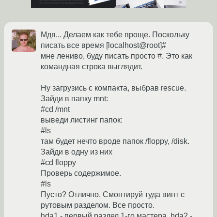
Мдя... Делаем как тебе проще. Поскольку
писать все время [localhost@root]#
мне лениво, буду писать просто #. Это как
командная строка выглядит.
Ну загрузись с компакта, выбрав rescue.
Зайди в папку mnt:
#cd /mnt
выведи листинг папок:
#ls
там будет нечто вроде папок /floppy, /disk.
Зайди в одну из них
#cd floppy
Проверь содержимое.
#ls
Пусто? Отлично. Смонтируй туда винт с
рутовым разделом. Все просто.
hda1 - первый раздел 1-го мастера, hda2 -