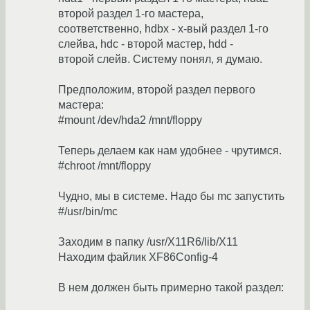
второй раздел 1-го мастера,
соответственно, hdbx - х-вый раздел 1-го
слейва, hdc - второй мастер, hdd -
второй слейв. Систему понял, я думаю.
Предположим, второй раздел первого
мастера:
#mount /dev/hda2 /mnt/floppy
Теперь делаем как нам удобнее - чрутимся.
#chroot /mnt/floppy
Чудно, мы в системе. Надо бы mc запустить
#/usr/bin/mc
Заходим в папку /usr/X11R6/lib/X11
Находим файлик XF86Config-4
В нем должен быть примерно такой раздел: