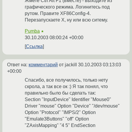
Жмете Ctrl Alt F1 (вместе) - выходите из
графического режима. Логинитесь под
рутом. Правите XF86Config-4.
Перезапускаете X, ну или всю ситему.
Pumba
★
30.10.2003 08:00:24 +00:00
Ссылка
Ответ на:
комментарий
от jackill
30.10.2003 03:13:03
+00:00
Спасибо, все получилось, только нету
скрола, а так все ок :) Я так понял, что
правильно было бы сделать так:
Section "InputDevice" Identifier "Mouse0"
Driver "mouse" Option "Device" "/dev/mouse"
Option "Protocol" "IMPS/2" Option
"Emulate3Buttons" "off" Option
"ZAxisMapping" "4 5" EndSection