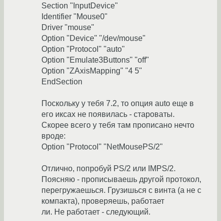
Section "InputDevice"
Identifier "Mouse0"
Driver "mouse"
Option "Device" "/dev/mouse"
Option "Protocol" "auto"
Option "Emulate3Buttons" "off"
Option "ZAxisMapping" "4 5"
EndSection
Поскольку у тебя 7.2, то опция auto еще в
его иксах не появилась - староваты.
Скорее всего у тебя там прописано нечто
вроде:
Option "Protocol" "NetMousePS/2"
Отлично, попробуй PS/2 или IMPS/2.
Поясняю - прописываешь другой протокол,
перегружаешься. Грузишься с винта (а не с
компакта), проверяешь, работает
ли. Не работает - следующий.