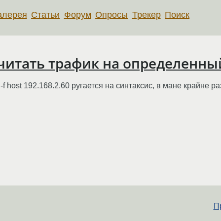
алерея
Статьи
Форум
Опросы
Трекер
Поиск
читать трафик на определенный
d1 -f host 192.168.2.60 ругается на синтаксис, в мане крайне 
Пр