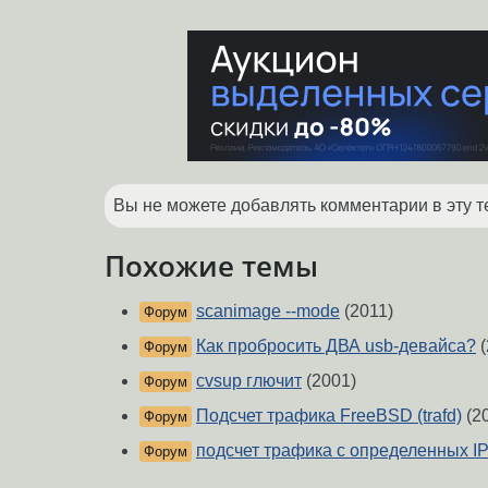
Вы не можете добавлять комментарии в эту т
Похожие темы
scanimage --mode
(2011)
Форум
Как пробросить ДВА usb-девайса?
(
Форум
cvsup глючит
(2001)
Форум
Подсчет трафика FreeBSD (trafd)
(2
Форум
подсчет трафика с определенных I
Форум