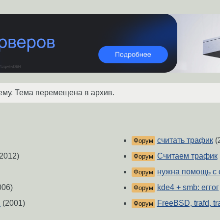
ему. Тема перемещена в архив.
считать трафик
(
Форум
2012)
Считаем трафик
Форум
нужна помощь с 
Форум
006)
kde4 + smb: еггог
Форум
P
(2001)
FreeBSD, trafd, 
Форум