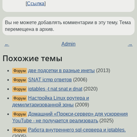
Ссылка
Вы не можете добавлять комментарии в эту тему. Тема
перемещена в архив.
←
Admin
→
Похожие темы
две подсетки в разные инеты
(2013)
Форум
SNAT icmp ответов
(2006)
Форум
iptables -t nat snat и dnat
(2020)
Форум
Настройка Linux роутера и
Форум
демилитаризованной зоны
(2009)
Домашний «Прокси-сервер» для ускорения
Форум
YouTube - не получается реализовать
(2025)
Работа внутреннего sql-сервера и iptables.
Форум
(2005)