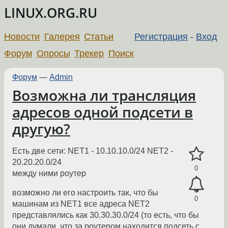
LINUX.ORG.RU
Новости
Галерея
Статьи
Регистрация
-
Вход
Форум
Опросы
Трекер
Поиск
Форум
—
Admin
Возможна ли трансляция
адресов одной подсети в
другую?
Есть две сети: NET1 - 10.10.10.0/24 NET2 -
20.20.20.0/24
0
между ними роутер
возможно ли его настроить так, что бы
0
машинам из NET1 все адреса NET2
представлялись как 30.30.30.0/24 (то есть, что бы
они думали, что за роутером находится подсеть с