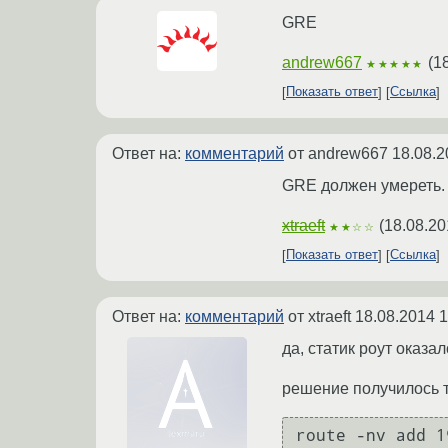
GRE
andrew667
(
1
★★★★★
Показать ответ
Ссылка
Ответ на:
комментарий
от andrew667
18.08.2
GRE должен умереть.
xtraeft
(
18.08.20
★★☆☆
Показать ответ
Ссылка
Ответ на:
комментарий
от xtraeft
18.08.2014 1
да, статик роут оказ
решение получилось та
route -nv add 1