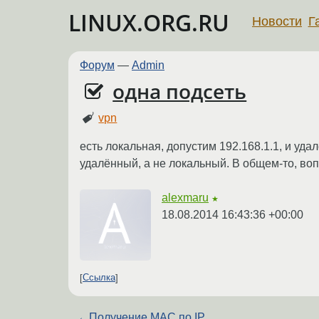
LINUX.ORG.RU
Новости
Г
Форум
—
Admin
одна подсеть
vpn
есть локальная, допустим 192.168.1.1, и уда
удалённый, а не локальный. В общем-то, воп
alexmaru
★
18.08.2014 16:43:36 +00:00
Ссылка
←
Получение MAC по IP