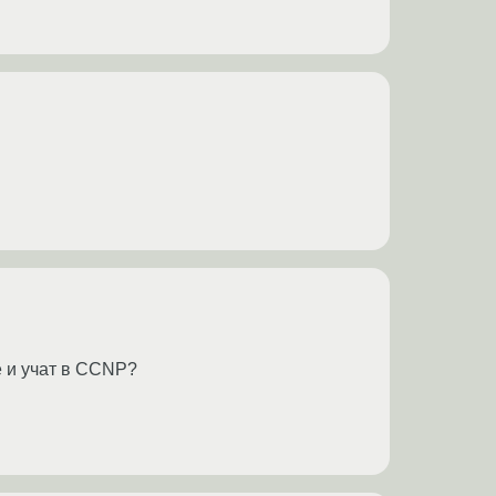
 и учат в CCNP?