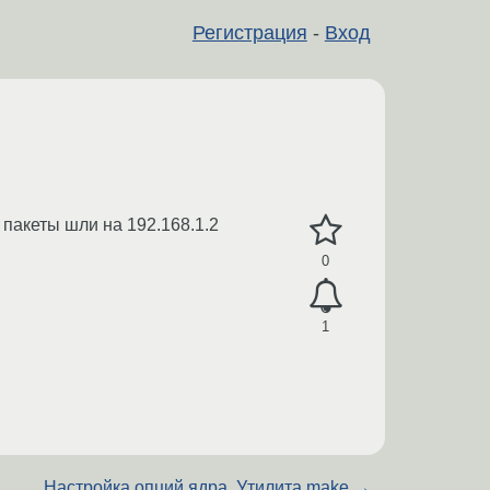
Регистрация
-
Вход
 пакеты шли на 192.168.1.2
0
1
Настройка опций ядра. Утилита make.
→