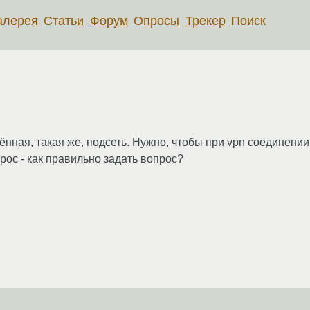
алерея
Статьи
Форум
Опросы
Трекер
Поиск
лённая, такая же, подсеть. Нужно, чтобы при vpn соединении
рос - как правильно задать вопрос?