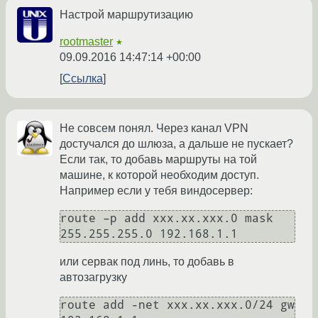
Настрой маршрутизацию
rootmaster
★
09.09.2016 14:47:14 +00:00
Ссылка
Не совсем понял. Через канал VPN
достучался до шлюза, а дальше не пускает?
Если так, то добавь маршруты на той
машине, к которой необходим доступ.
Например если у тебя виндосервер:
route –p add ххх.хх.ххх.0 mask 
255.255.255.0 192.168.1.1
или сервак под линь, то добавь в
автозагрузку
route add -net xxx.xx.xxx.0/24 gw 