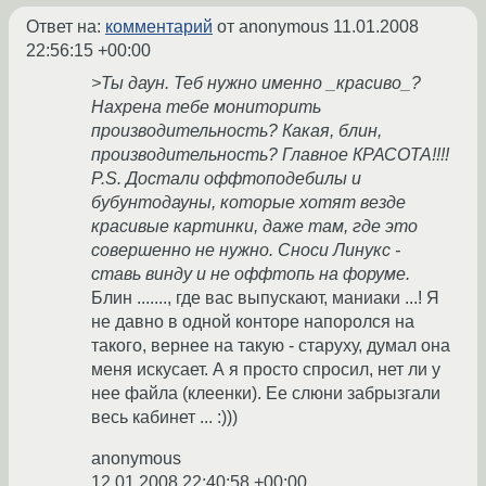
Ответ на:
комментарий
от anonymous
11.01.2008
22:56:15 +00:00
>Ты даун. Теб нужно именно _красиво_?
Нахрена тебе мониторить
производительность? Какая, блин,
производительность? Главное КРАСОТА!!!!
P.S. Достали оффтоподебилы и
бубунтодауны, которые хотят везде
красивые картинки, даже там, где это
совершенно не нужно. Сноси Линукс -
ставь винду и не оффтопь на форуме.
Блин ......., где вас выпускают, маниаки ...! Я
не давно в одной конторе напоролся на
такого, вернее на такую - старуху, думал она
меня искусает. А я просто спросил, нет ли у
нее файла (клеенки). Ее слюни забрызгали
весь кабинет ... :)))
anonymous
12.01.2008 22:40:58 +00:00