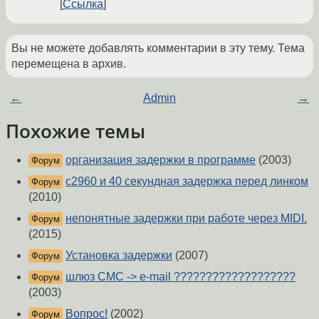
Ссылка
Вы не можете добавлять комментарии в эту тему. Тема
перемещена в архив.
←
Admin
→
Похожие темы
организация задержки в программе
(2003)
Форум
c2960 и 40 секундная задержка перед линком
Форум
(2010)
непонятные задержки при работе через MIDI.
Форум
(2015)
Установка задержки
(2007)
Форум
шлюз СМС -> e-mail ???????????????????
Форум
(2003)
Вопрос!
(2002)
Форум