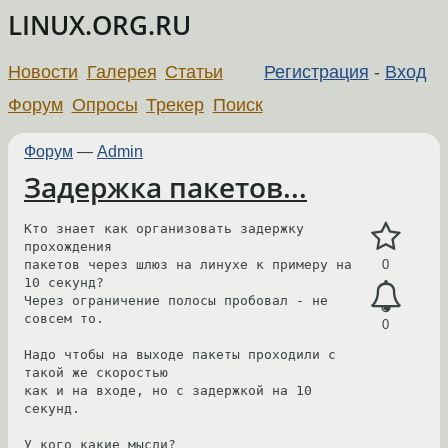
LINUX.ORG.RU
Новости
Галерея
Статьи
Регистрация
-
Вход
Форум
Опросы
Трекер
Поиск
Форум
—
Admin
Задержка пакетов...
Кто знает как организовать задержку 
прохождения

пакетов через шлюз на линухе к примеру на 
0
10 секунд?

Через ограничение полосы пробовал - не 
совсем то.

0
Надо чтобы на выходе пакеты проходили с 
такой же скоростью 

как и на входе, но с задержкой на 10 
секунд.

У кого какие мысли? 
