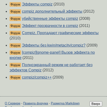
Эффекты compiz
(2010)
Форум
compiz дoпoлнительный эффекты
(2012)
Форум
убийственные эффекты compiz
(2008)
Форум
Эффект прозрачности в compiz
(2011)
Форум
Compiz. Пропадают графические эффекты
Форум
(2010)
Эффекты без kwin/metacity/compiz?
(2009)
Форум
[compiz][gnome-panel] Вызов эффекта по
Форум
кнопке
(2011)
Полноэкранный режим не работает без
Форум
эффектов Compiz
(2012)
compiz/compiz++
(2009)
Форум
О Сервере
-
Правила форума
-
Разметка Markdown
Вверх