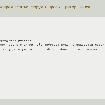
алерея
Статьи
Форум
Опросы
Трекер
Поиск
ридумать решения.

кает vlc с опциями. vlc работает пока не закроется сессия
е секунды и умирает. scr.sh & пробывал -- не помогло.
