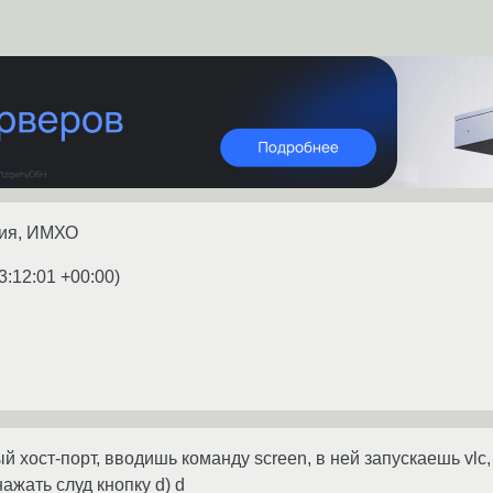
ия, ИМХО
3:12:01 +00:00
)
 хост-порт, вводишь команду screen, в ней запускаешь vlc,
нажать слуд кнопку d) d