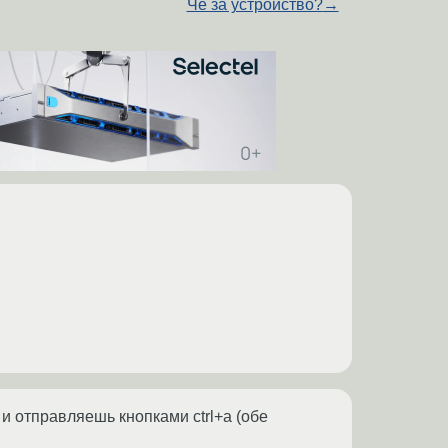
Чё за устройство?
→
 и отправляешь кнопками ctrl+a (обе