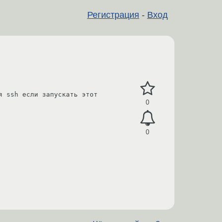
Регистрация
-
Вход
 ssh если запускать этот 
0
0