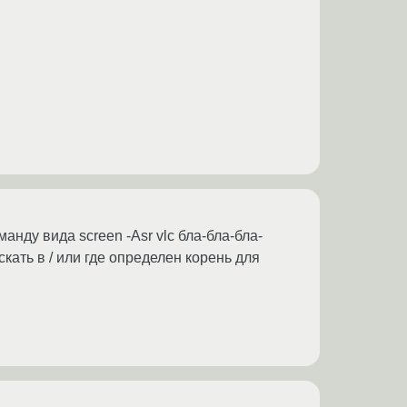
анду вида screen -Asr vlc бла-бла-бла-
кать в / или где определен корень для