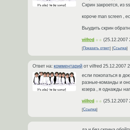
Скрин закроется, из 
короче man screen , е
Выудить скрин обратн
vilfred
(
25.12.2007 
☆☆
Показать ответ
Ссылка
Ответ на:
комментарий
от vilfred
25.12.2007 2
если покопаться в док
разные-команды и оно 
юзера , я однажды нап
vilfred
(
25.12.2007 
☆☆
Ссылка
да и без скрина обой